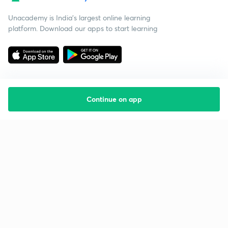
Unacademy is India’s largest online learning
platform. Download our apps to start learning
Continue on app
Starting your preparation?
Call us and we will answer all your questions
about learning on Unacademy
Call +91 8585858585
Company
Help & support
About us
User Guidelines