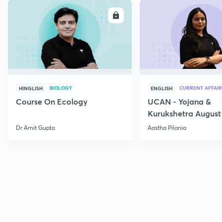
ENROLL
E
BIOLOGY
CURRENT AFFAIR
HINGLISH
ENGLISH
Course On Ecology
UCAN - Yojana &
Kurukshetra August
Current Affairs
Dr Amit Gupta
Aastha Pilania