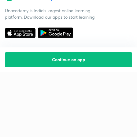
Unacademy is India’s largest online learning
platform. Download our apps to start learning
Continue on app
Starting your preparation?
Call us and we will answer all your questions
about learning on Unacademy
Call +91 8585858585
Company
Help & support
About us
User Guidelines