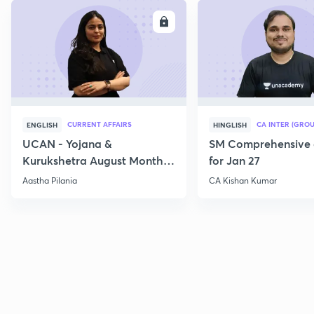
ENROLL
E
CURRENT AFFAIRS
CA INTER (GROU
ENGLISH
HINGLISH
UCAN - Yojana &
SM Comprehensive 
Kurukshetra August Monthly
for Jan 27
Current Affairs
Aastha Pilania
CA Kishan Kumar