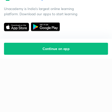
Unacademy is India’s largest online learning
platform. Download our apps to start learning
Continue on app
Starting your preparation?
Call us and we will answer all your questions
about learning on Unacademy
Call +91 8585858585
Company
Help & support
About us
User Guidelines