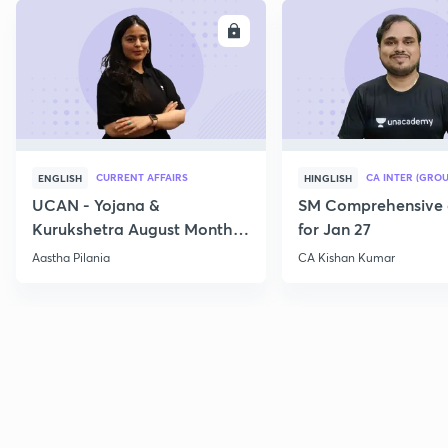
ENROLL
E
CURRENT AFFAIRS
CA INTER (GROU
ENGLISH
HINGLISH
UCAN - Yojana &
SM Comprehensive 
Kurukshetra August Monthly
for Jan 27
Current Affairs
Aastha Pilania
CA Kishan Kumar