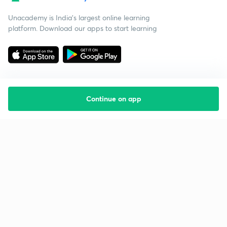
Unacademy is India’s largest online learning
platform. Download our apps to start learning
Continue on app
Starting your preparation?
Call us and we will answer all your questions
about learning on Unacademy
Call +91 8585858585
Company
Help & support
About us
User Guidelines