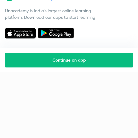
Unacademy is India’s largest online learning
platform. Download our apps to start learning
Continue on app
Starting your preparation?
Call us and we will answer all your questions
about learning on Unacademy
Call +91 8585858585
Company
Help & support
About us
User Guidelines