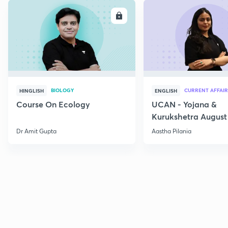
ENROLL
E
BIOLOGY
CURRENT AFFAIR
HINGLISH
ENGLISH
Course On Ecology
UCAN - Yojana &
Kurukshetra August
Current Affairs
Dr Amit Gupta
Aastha Pilania