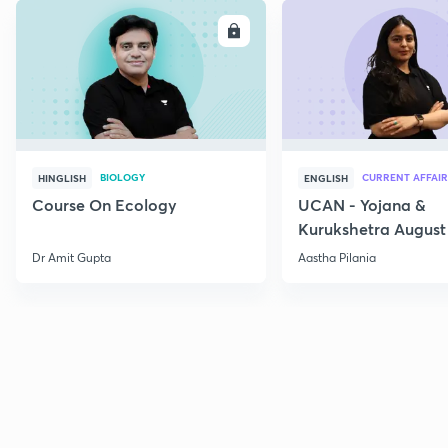
ENROLL
E
BIOLOGY
CURRENT AFFAIR
HINGLISH
ENGLISH
Course On Ecology
UCAN - Yojana &
Kurukshetra August
Current Affairs
Dr Amit Gupta
Aastha Pilania