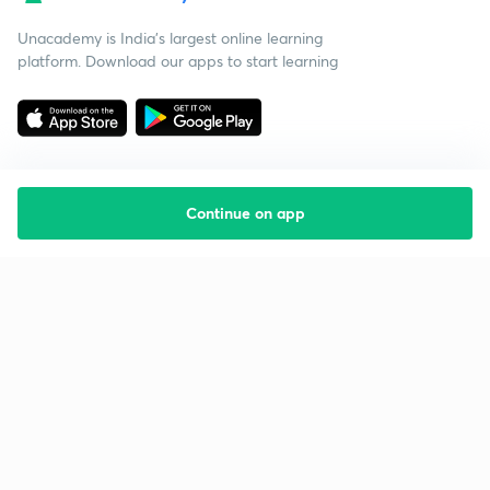
Unacademy is India’s largest online learning
platform. Download our apps to start learning
Continue on app
Starting your preparation?
Call us and we will answer all your questions
about learning on Unacademy
Call +91 8585858585
Company
Help & support
About us
User Guidelines