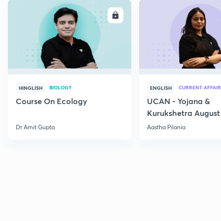
ENROLL
E
BIOLOGY
CURRENT AFFAIR
HINGLISH
ENGLISH
Course On Ecology
UCAN - Yojana &
Kurukshetra August
Current Affairs
Dr Amit Gupta
Aastha Pilania