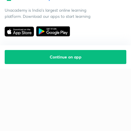
Unacademy is India’s largest online learning
platform. Download our apps to start learning
Continue on app
Starting your preparation?
Call us and we will answer all your questions
about learning on Unacademy
Call +91 8585858585
Company
Help & support
About us
User Guidelines