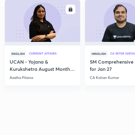
ENROLL
E
CURRENT AFFAIRS
CA INTER (GROU
ENGLISH
HINGLISH
UCAN - Yojana &
SM Comprehensive 
Kurukshetra August Monthly
for Jan 27
Current Affairs
Aastha Pilania
CA Kishan Kumar