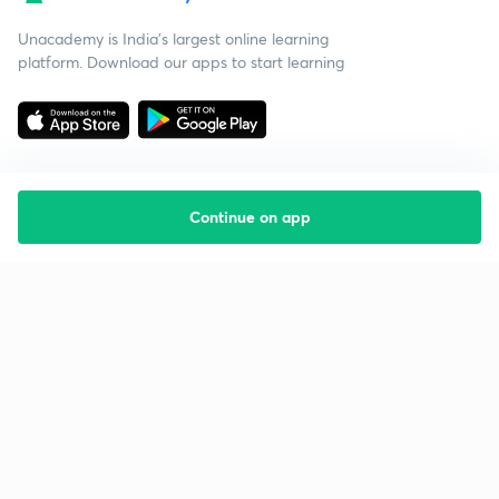
Unacademy is India’s largest online learning
platform. Download our apps to start learning
Continue on app
Starting your preparation?
Call us and we will answer all your questions
about learning on Unacademy
Call +91 8585858585
Company
Help & support
About us
User Guidelines