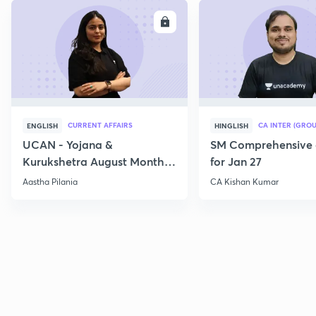
ENROLL
E
CURRENT AFFAIRS
CA INTER (GROU
ENGLISH
HINGLISH
UCAN - Yojana &
SM Comprehensive 
Kurukshetra August Monthly
for Jan 27
Current Affairs
Aastha Pilania
CA Kishan Kumar