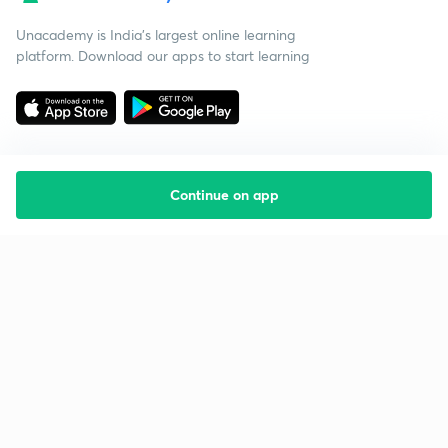
Unacademy is India’s largest online learning
platform. Download our apps to start learning
Continue on app
Starting your preparation?
Call us and we will answer all your questions
about learning on Unacademy
Call +91 8585858585
Company
Help & support
About us
User Guidelines