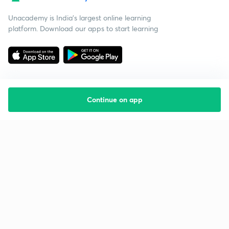
Unacademy is India’s largest online learning
platform. Download our apps to start learning
Continue on app
Starting your preparation?
Call us and we will answer all your questions
about learning on Unacademy
Call +91 8585858585
Company
Help & support
About us
User Guidelines