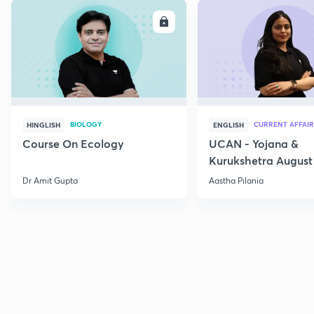
ENROLL
E
BIOLOGY
CURRENT AFFAIR
HINGLISH
ENGLISH
Course On Ecology
UCAN - Yojana &
Kurukshetra August
Current Affairs
Dr Amit Gupta
Aastha Pilania