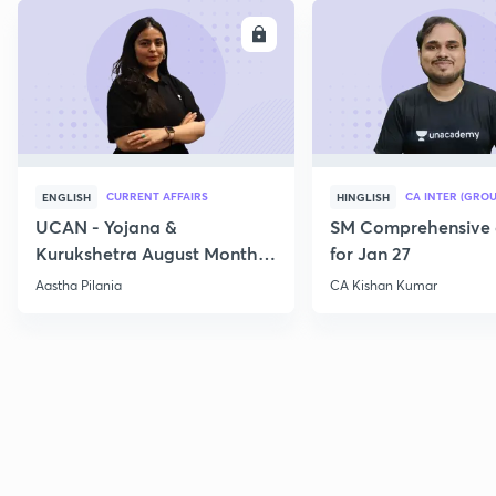
ENROLL
E
CURRENT AFFAIRS
CA INTER (GROU
ENGLISH
HINGLISH
UCAN - Yojana &
SM Comprehensive 
Kurukshetra August Monthly
for Jan 27
Current Affairs
Aastha Pilania
CA Kishan Kumar