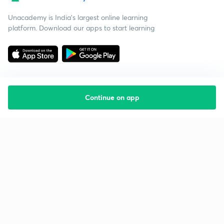
Unacademy is India’s largest online learning
platform. Download our apps to start learning
Continue on app
Starting your preparation?
Call us and we will answer all your questions
about learning on Unacademy
Call +91 8585858585
Company
Help & support
About us
User Guidelines