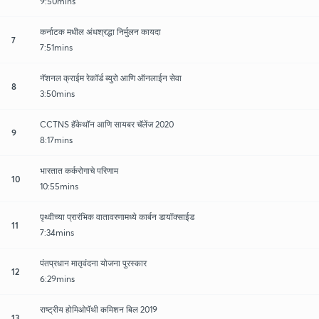
9:50mins
कर्नाटक मधील अंधश्रद्धा निर्मुलन कायदा
7
7:51mins
नॅशनल क्राईम रेकॉर्ड ब्युरो आणि ऑनलाईन सेवा
8
3:50mins
CCTNS हॅकेथॉन आणि सायबर चॅलेंज 2020
9
8:17mins
भारतात कर्करोगाचे परिणाम
10
10:55mins
पृथ्वीच्या प्रारंभिक वातावरणामध्ये कार्बन डायॉक्साईड
11
7:34mins
पंतप्रधान मातृवंदना योजना पुरस्कार
12
6:29mins
राष्ट्रीय होमिओपॅथी कमिशन बिल 2019
13