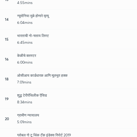
4:55mins
न्यूमोनिया मुळे होणारे मृत्यू
14
6:04mins
भारताची नो-फ्लाय लिस्ट
15
6:45mins
केळीचे क्लस्टर
16
6:00mins
ओसीआय कार्डधारक आणि मूलभूत हक्क
18
7:01mins
शुद्ध टेरीपॅथिलीक ऍसिड
19
8:34mins
ग्रामीण न्यायालय
20
5:01mins
ग्लोबल गो टू थिंक टॅंक इंडेक्स रिपोर्ट 2019