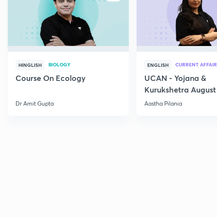
BIOLOGY
CURRENT AFFAIR
HINGLISH
ENGLISH
Course On Ecology
UCAN - Yojana &
Kurukshetra August
Current Affairs
Dr Amit Gupta
Aastha Pilania