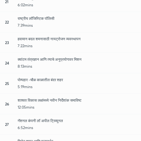
21
6:02mins
राष्ट्रीय लॉजिस्टिक पॉलिसी
22
7:39mins
हवामान बदल शमनासाठी नायट्रोजन व्यवस्थापन
23
7:22mins
क्वांटम तंत्रज्ञान आणि त्याचे अनुप्रयोगावर मिशन
24
8:13mins
पोम्पहार -चौळ काळातील बंदर शहर
25
5:19mins
शाश्वत विकास लक्षांमध्ये नवीन निर्देशांक समाविष्ट
26
12:05mins
नॅशनल कंपनी लॉ अपील ट्रिब्युनल
27
6:52mins