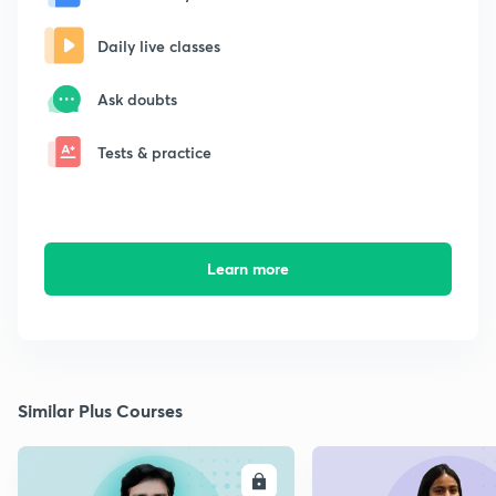
Daily live classes
Ask doubts
Tests & practice
Learn more
Similar Plus Courses
ENROLL
E