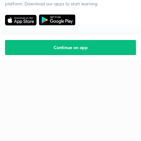
platform. Download our apps to start learning
Continue on app
Starting your preparation?
Call us and we will answer all your questions
about learning on Unacademy
Call +91 8585858585
Company
Help & support
About us
User Guidelines
Shikshodaya
Site Map