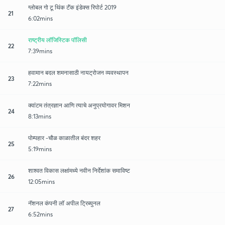
ग्लोबल गो टू थिंक टॅंक इंडेक्स रिपोर्ट 2019
21
6:02mins
राष्ट्रीय लॉजिस्टिक पॉलिसी
22
7:39mins
हवामान बदल शमनासाठी नायट्रोजन व्यवस्थापन
23
7:22mins
क्वांटम तंत्रज्ञान आणि त्याचे अनुप्रयोगावर मिशन
24
8:13mins
पोम्पहार -चौळ काळातील बंदर शहर
25
5:19mins
शाश्वत विकास लक्षांमध्ये नवीन निर्देशांक समाविष्ट
26
12:05mins
नॅशनल कंपनी लॉ अपील ट्रिब्युनल
27
6:52mins