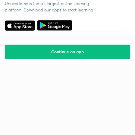
Unacademy is India’s largest online learning
platform. Download our apps to start learning
Continue on app
Starting your preparation?
Call us and we will answer all your questions
about learning on Unacademy
Call +91 8585858585
Company
Help & support
About us
User Guidelines
Shikshodaya
Site Map