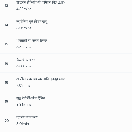
राष्ट्रीय होमिओपॅथी कमिशन बिल 2019
13
4:55mins
न्यूमोनिया मुळे होणारे मृत्यू
14
6:04mins
भारताची नो-फ्लाय लिस्ट
15
6:45mins
केळीचे क्लस्टर
16
6:00mins
ओसीआय कार्डधारक आणि मूलभूत हक्क
18
7:01mins
शुद्ध टेरीपॅथिलीक ऍसिड
19
8:34mins
ग्रामीण न्यायालय
20
5:01mins