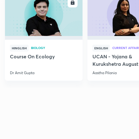
ENROLL
E
BIOLOGY
CURRENT AFFAIR
HINGLISH
ENGLISH
Course On Ecology
UCAN - Yojana &
Kurukshetra August
Current Affairs
Dr Amit Gupta
Aastha Pilania