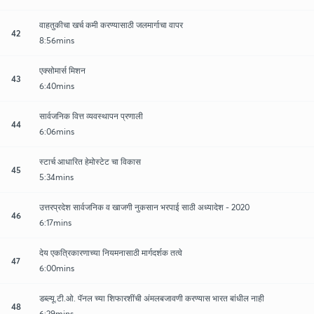
वाहतुकीचा खर्च कमी करण्यासाठी जलमार्गाचा वापर
42
8:56mins
एक्सोमार्स मिशन
43
6:40mins
सार्वजनिक वित्त व्यवस्थापन प्रणाली
44
6:06mins
स्टार्च आधारित हेमोस्टेट चा विकास
45
5:34mins
उत्तरप्रदेश सार्वजनिक व खाजगी नुकसान भरपाई साठी अध्यादेश - 2020
46
6:17mins
देय एकत्रिकारणाच्या नियमनासाठी मार्गदर्शक तत्वे
47
6:00mins
डब्ल्यू.टी.ओ. पॅनल च्या शिफारशींची अंमलबजावणी करण्यास भारत बांधील नाही
48
6:29mins