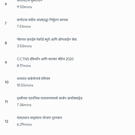
ऑशविट्स मुक्तीदिन
6
9:50mins
कर्नाटक मधील अंधश्रद्धा निर्मुलन कायदा
7
7:51mins
नॅशनल क्राईम रेकॉर्ड ब्युरो आणि ऑनलाईन सेवा
8
3:50mins
CCTNS हॅकेथॉन आणि सायबर चॅलेंज 2020
9
8:17mins
भारतात कर्करोगाचे परिणाम
10
10:55mins
पृथ्वीच्या प्रारंभिक वातावरणामध्ये कार्बन डायॉक्साईड
11
7:34mins
पंतप्रधान मातृवंदना योजना पुरस्कार
12
6:29mins