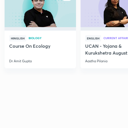
BIOLOGY
CURRENT AFFAIR
HINGLISH
ENGLISH
Course On Ecology
UCAN - Yojana &
Kurukshetra August
Current Affairs
Dr Amit Gupta
Aastha Pilania