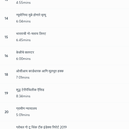
4:55mins
न्यूमोनिया मुळे होणारे मृत्यू
14
6:04mins
भारताची नो-फ्लाय लिस्ट
15
6:45mins
केळीचे क्लस्टर
16
6:00mins
ओसीआय कार्डधारक आणि मूलभूत हक्क
18
7:01mins
शुद्ध टेरीपॅथिलीक ऍसिड
19
8:34mins
ग्रामीण न्यायालय
20
5:01mins
ग्लोबल गो टू थिंक टॅंक इंडेक्स रिपोर्ट 2019