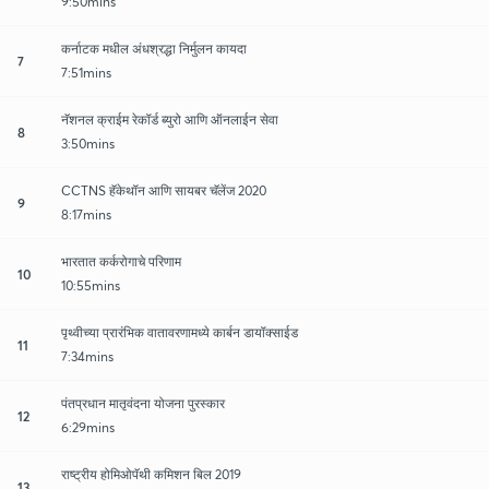
9:50mins
कर्नाटक मधील अंधश्रद्धा निर्मुलन कायदा
7
7:51mins
नॅशनल क्राईम रेकॉर्ड ब्युरो आणि ऑनलाईन सेवा
8
3:50mins
CCTNS हॅकेथॉन आणि सायबर चॅलेंज 2020
9
8:17mins
भारतात कर्करोगाचे परिणाम
10
10:55mins
पृथ्वीच्या प्रारंभिक वातावरणामध्ये कार्बन डायॉक्साईड
11
7:34mins
पंतप्रधान मातृवंदना योजना पुरस्कार
12
6:29mins
राष्ट्रीय होमिओपॅथी कमिशन बिल 2019
13