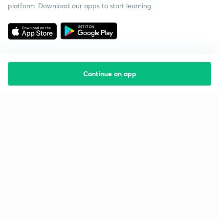
platform. Download our apps to start learning
Continue on app
Starting your preparation?
Call us and we will answer all your questions
about learning on Unacademy
Call +91 8585858585
Company
Help & support
About us
User Guidelines
Shikshodaya
Site Map