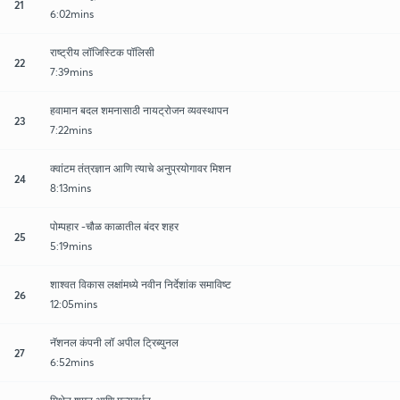
21
6:02mins
राष्ट्रीय लॉजिस्टिक पॉलिसी
22
7:39mins
हवामान बदल शमनासाठी नायट्रोजन व्यवस्थापन
23
7:22mins
क्वांटम तंत्रज्ञान आणि त्याचे अनुप्रयोगावर मिशन
24
8:13mins
पोम्पहार -चौळ काळातील बंदर शहर
25
5:19mins
शाश्वत विकास लक्षांमध्ये नवीन निर्देशांक समाविष्ट
26
12:05mins
नॅशनल कंपनी लॉ अपील ट्रिब्युनल
27
6:52mins