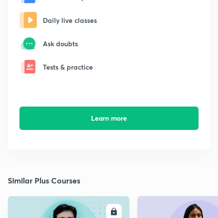
Daily live classes
Ask doubts
Tests & practice
Learn more
Similar Plus Courses
ENROLL
E