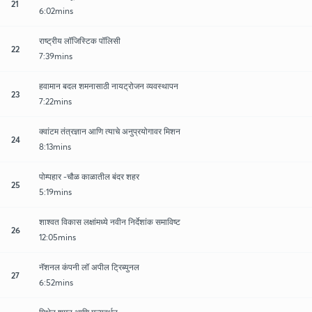
21
6:02mins
राष्ट्रीय लॉजिस्टिक पॉलिसी
22
7:39mins
हवामान बदल शमनासाठी नायट्रोजन व्यवस्थापन
23
7:22mins
क्वांटम तंत्रज्ञान आणि त्याचे अनुप्रयोगावर मिशन
24
8:13mins
पोम्पहार -चौळ काळातील बंदर शहर
25
5:19mins
शाश्वत विकास लक्षांमध्ये नवीन निर्देशांक समाविष्ट
26
12:05mins
नॅशनल कंपनी लॉ अपील ट्रिब्युनल
27
6:52mins