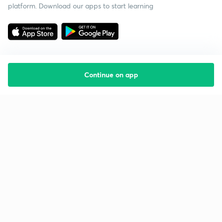
platform. Download our apps to start learning
Continue on app
Starting your preparation?
Call us and we will answer all your questions
about learning on Unacademy
Call +91 8585858585
Company
Help & support
About us
User Guidelines
Shikshodaya
Site Map