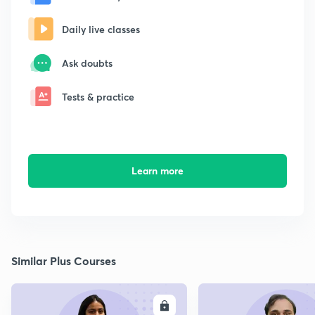
Daily live classes
Ask doubts
Tests & practice
Learn more
Similar Plus Courses
ENROLL
E