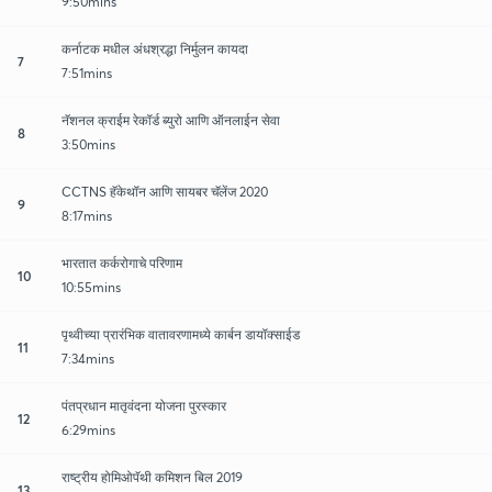
9:50mins
कर्नाटक मधील अंधश्रद्धा निर्मुलन कायदा
7
7:51mins
नॅशनल क्राईम रेकॉर्ड ब्युरो आणि ऑनलाईन सेवा
8
3:50mins
CCTNS हॅकेथॉन आणि सायबर चॅलेंज 2020
9
8:17mins
भारतात कर्करोगाचे परिणाम
10
10:55mins
पृथ्वीच्या प्रारंभिक वातावरणामध्ये कार्बन डायॉक्साईड
11
7:34mins
पंतप्रधान मातृवंदना योजना पुरस्कार
12
6:29mins
राष्ट्रीय होमिओपॅथी कमिशन बिल 2019
13