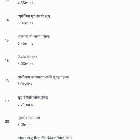
4:55mins
न्यूमोनिया मुळे होणारे मृत्यू
14
6:04mins
भारताची नो-फ्लाय लिस्ट
15
6:45mins
केळीचे क्लस्टर
16
6:00mins
ओसीआय कार्डधारक आणि मूलभूत हक्क
18
7:01mins
शुद्ध टेरीपॅथिलीक ऍसिड
19
8:34mins
ग्रामीण न्यायालय
20
5:01mins
ग्लोबल गो टू थिंक टॅंक इंडेक्स रिपोर्ट 2019