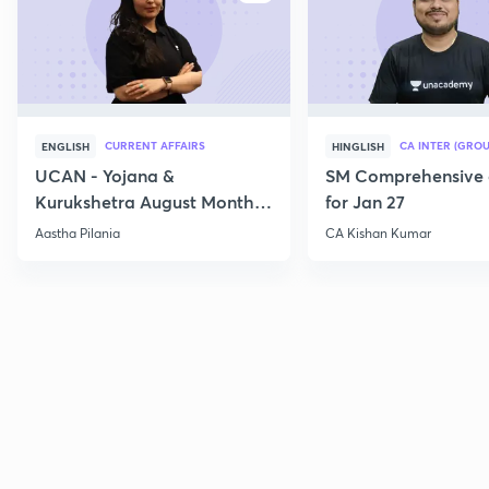
CURRENT AFFAIRS
CA INTER (GROU
ENGLISH
HINGLISH
UCAN - Yojana &
SM Comprehensive 
Kurukshetra August Monthly
for Jan 27
Current Affairs
Aastha Pilania
CA Kishan Kumar