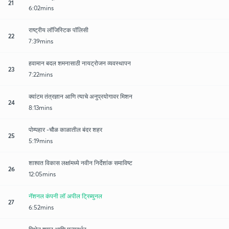
21
6:02mins
राष्ट्रीय लॉजिस्टिक पॉलिसी
22
7:39mins
हवामान बदल शमनासाठी नायट्रोजन व्यवस्थापन
23
7:22mins
क्वांटम तंत्रज्ञान आणि त्याचे अनुप्रयोगावर मिशन
24
8:13mins
पोम्पहार -चौळ काळातील बंदर शहर
25
5:19mins
शाश्वत विकास लक्षांमध्ये नवीन निर्देशांक समाविष्ट
26
12:05mins
नॅशनल कंपनी लॉ अपील ट्रिब्युनल
27
6:52mins