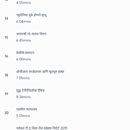
4:55mins
न्यूमोनिया मुळे होणारे मृत्यू
14
6:04mins
भारताची नो-फ्लाय लिस्ट
15
6:45mins
केळीचे क्लस्टर
16
6:00mins
ओसीआय कार्डधारक आणि मूलभूत हक्क
18
7:01mins
शुद्ध टेरीपॅथिलीक ऍसिड
19
8:34mins
ग्रामीण न्यायालय
20
5:01mins
ग्लोबल गो टू थिंक टॅंक इंडेक्स रिपोर्ट 2019