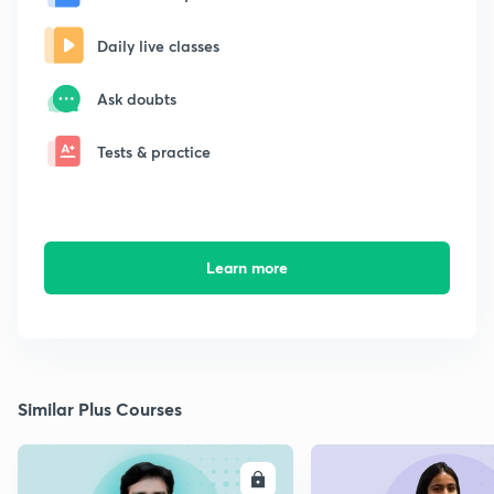
Daily live classes
Ask doubts
Tests & practice
Learn more
Similar Plus Courses
ENROLL
E