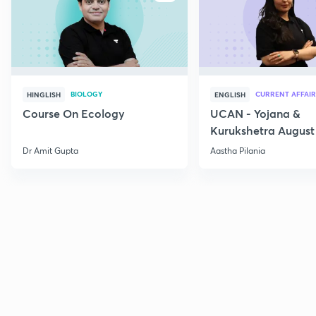
BIOLOGY
CURRENT AFFAIR
HINGLISH
ENGLISH
Course On Ecology
UCAN - Yojana &
Kurukshetra August
Current Affairs
Dr Amit Gupta
Aastha Pilania