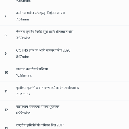
9:50mins
कर्नाटक मधील अंधश्रद्धा निर्मुलन कायदा
7
7:51mins
नॅशनल क्राईम रेकॉर्ड ब्युरो आणि ऑनलाईन सेवा
8
3:50mins
CCTNS हॅकेथॉन आणि सायबर चॅलेंज 2020
9
8:17mins
भारतात कर्करोगाचे परिणाम
10
10:55mins
पृथ्वीच्या प्रारंभिक वातावरणामध्ये कार्बन डायॉक्साईड
11
7:34mins
पंतप्रधान मातृवंदना योजना पुरस्कार
12
6:29mins
राष्ट्रीय होमिओपॅथी कमिशन बिल 2019
13