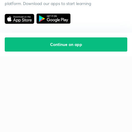
platform. Download our apps to start learning
Continue on app
Starting your preparation?
Call us and we will answer all your questions
about learning on Unacademy
Call +91 8585858585
Company
Help & support
About us
User Guidelines
Shikshodaya
Site Map