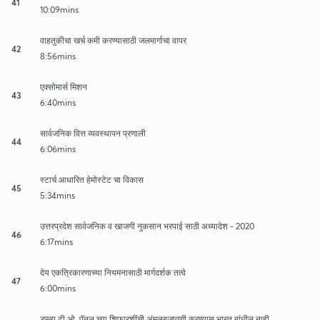
41
10:09mins
वाहतुकीचा खर्च कमी करण्यासाठी जलमार्गाचा वापर
42
8:56mins
एक्सोमार्स मिशन
43
6:40mins
सार्वजनिक वित्त व्यवस्थापन प्रणाली
44
6:06mins
स्टार्च आधारित हेमोस्टेट चा विकास
45
5:34mins
उत्तरप्रदेश सार्वजनिक व खाजगी नुकसान भरपाई साठी अध्यादेश - 2020
46
6:17mins
देय एकत्रिकारणाच्या नियमनासाठी मार्गदर्शक तत्वे
47
6:00mins
डब्ल्यू.टी.ओ. पॅनल च्या शिफारशींची अंमलबजावणी करण्यास भारत बांधील नाही