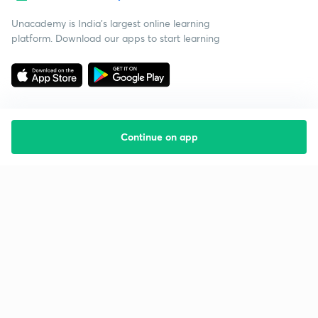
Unacademy is India’s largest online learning
platform. Download our apps to start learning
Continue on app
Starting your preparation?
Call us and we will answer all your questions
about learning on Unacademy
Call +91 8585858585
Company
Help & support
About us
User Guidelines