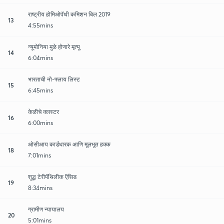
राष्ट्रीय होमिओपॅथी कमिशन बिल 2019
13
4:55mins
न्यूमोनिया मुळे होणारे मृत्यू
14
6:04mins
भारताची नो-फ्लाय लिस्ट
15
6:45mins
केळीचे क्लस्टर
16
6:00mins
ओसीआय कार्डधारक आणि मूलभूत हक्क
18
7:01mins
शुद्ध टेरीपॅथिलीक ऍसिड
19
8:34mins
ग्रामीण न्यायालय
20
5:01mins