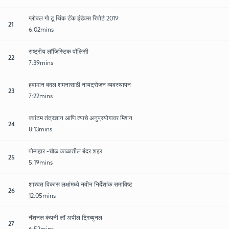
ग्लोबल गो टू थिंक टॅंक इंडेक्स रिपोर्ट 2019
21
6:02mins
राष्ट्रीय लॉजिस्टिक पॉलिसी
22
7:39mins
हवामान बदल शमनासाठी नायट्रोजन व्यवस्थापन
23
7:22mins
क्वांटम तंत्रज्ञान आणि त्याचे अनुप्रयोगावर मिशन
24
8:13mins
पोम्पहार -चौळ काळातील बंदर शहर
25
5:19mins
शाश्वत विकास लक्षांमध्ये नवीन निर्देशांक समाविष्ट
26
12:05mins
नॅशनल कंपनी लॉ अपील ट्रिब्युनल
27
6:52mins