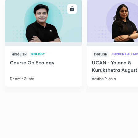
ENROLL
E
BIOLOGY
CURRENT AFFAIR
HINGLISH
ENGLISH
Course On Ecology
UCAN - Yojana &
Kurukshetra August
Current Affairs
Dr Amit Gupta
Aastha Pilania