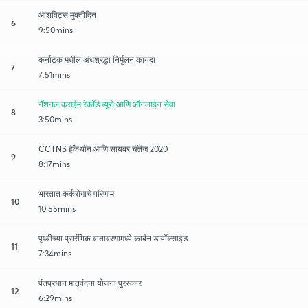
ऑशविट्स मुक्तीदिन
6
9:50mins
कर्नाटक मधील अंधश्रद्धा निर्मुलन कायदा
7
7:51mins
नॅशनल क्राईम रेकॉर्ड ब्युरो आणि ऑनलाईन सेवा
8
3:50mins
CCTNS हॅकेथॉन आणि सायबर चॅलेंज 2020
9
8:17mins
भारतात कर्करोगाचे परिणाम
10
10:55mins
पृथ्वीच्या प्रारंभिक वातावरणामध्ये कार्बन डायॉक्साईड
11
7:34mins
पंतप्रधान मातृवंदना योजना पुरस्कार
12
6:29mins