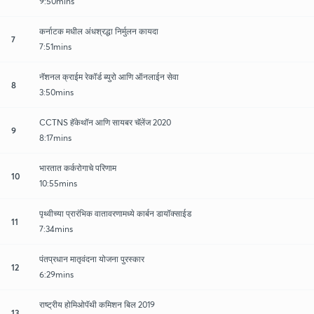
9:50mins
कर्नाटक मधील अंधश्रद्धा निर्मुलन कायदा
7
7:51mins
नॅशनल क्राईम रेकॉर्ड ब्युरो आणि ऑनलाईन सेवा
8
3:50mins
CCTNS हॅकेथॉन आणि सायबर चॅलेंज 2020
9
8:17mins
भारतात कर्करोगाचे परिणाम
10
10:55mins
पृथ्वीच्या प्रारंभिक वातावरणामध्ये कार्बन डायॉक्साईड
11
7:34mins
पंतप्रधान मातृवंदना योजना पुरस्कार
12
6:29mins
राष्ट्रीय होमिओपॅथी कमिशन बिल 2019
13