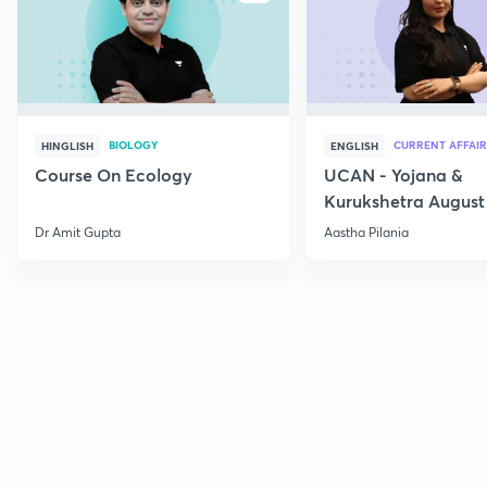
BIOLOGY
CURRENT AFFAIR
HINGLISH
ENGLISH
Course On Ecology
UCAN - Yojana &
Kurukshetra August
Current Affairs
Dr Amit Gupta
Aastha Pilania