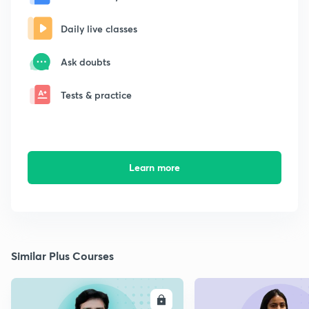
Daily live classes
Ask doubts
Tests & practice
Learn more
Similar Plus Courses
ENROLL
E