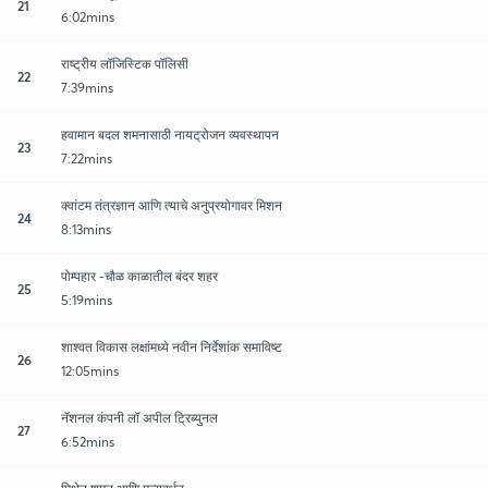
21
6:02mins
राष्ट्रीय लॉजिस्टिक पॉलिसी
22
7:39mins
हवामान बदल शमनासाठी नायट्रोजन व्यवस्थापन
23
7:22mins
क्वांटम तंत्रज्ञान आणि त्याचे अनुप्रयोगावर मिशन
24
8:13mins
पोम्पहार -चौळ काळातील बंदर शहर
25
5:19mins
शाश्वत विकास लक्षांमध्ये नवीन निर्देशांक समाविष्ट
26
12:05mins
नॅशनल कंपनी लॉ अपील ट्रिब्युनल
27
6:52mins