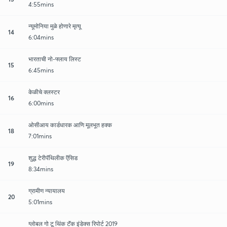
4:55mins
न्यूमोनिया मुळे होणारे मृत्यू
14
6:04mins
भारताची नो-फ्लाय लिस्ट
15
6:45mins
केळीचे क्लस्टर
16
6:00mins
ओसीआय कार्डधारक आणि मूलभूत हक्क
18
7:01mins
शुद्ध टेरीपॅथिलीक ऍसिड
19
8:34mins
ग्रामीण न्यायालय
20
5:01mins
ग्लोबल गो टू थिंक टॅंक इंडेक्स रिपोर्ट 2019