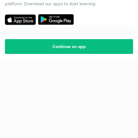
platform. Download our apps to start learning
Continue on app
Starting your preparation?
Call us and we will answer all your questions
about learning on Unacademy
Call +91 8585858585
Company
Help & support
About us
User Guidelines
Shikshodaya
Site Map