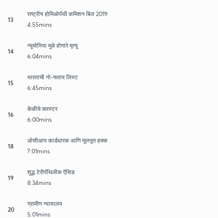
राष्ट्रीय होमिओपॅथी कमिशन बिल 2019
13
4:55mins
न्यूमोनिया मुळे होणारे मृत्यू
14
6:04mins
भारताची नो-फ्लाय लिस्ट
15
6:45mins
केळीचे क्लस्टर
16
6:00mins
ओसीआय कार्डधारक आणि मूलभूत हक्क
18
7:01mins
शुद्ध टेरीपॅथिलीक ऍसिड
19
8:34mins
ग्रामीण न्यायालय
20
5:01mins