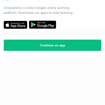
Unacademy is India’s largest online learning
platform. Download our apps to start learning
Continue on app
Starting your preparation?
Call us and we will answer all your questions
about learning on Unacademy
Call +91 8585858585
Company
Help & support
About us
User Guidelines