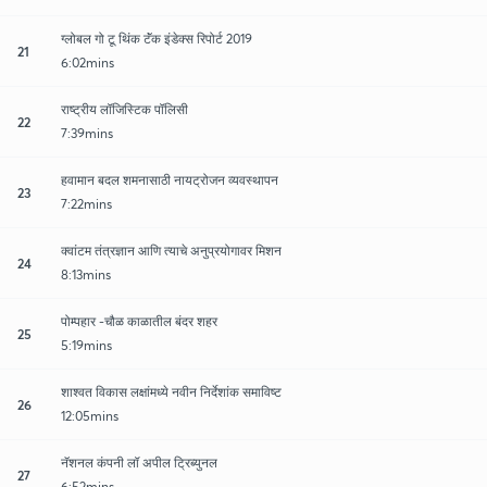
ग्लोबल गो टू थिंक टॅंक इंडेक्स रिपोर्ट 2019
21
6:02mins
राष्ट्रीय लॉजिस्टिक पॉलिसी
22
7:39mins
हवामान बदल शमनासाठी नायट्रोजन व्यवस्थापन
23
7:22mins
क्वांटम तंत्रज्ञान आणि त्याचे अनुप्रयोगावर मिशन
24
8:13mins
पोम्पहार -चौळ काळातील बंदर शहर
25
5:19mins
शाश्वत विकास लक्षांमध्ये नवीन निर्देशांक समाविष्ट
26
12:05mins
नॅशनल कंपनी लॉ अपील ट्रिब्युनल
27
6:52mins