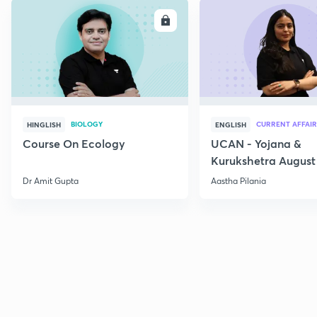
ENROLL
E
BIOLOGY
CURRENT AFFAIR
HINGLISH
ENGLISH
Course On Ecology
UCAN - Yojana &
Kurukshetra August
Current Affairs
Dr Amit Gupta
Aastha Pilania