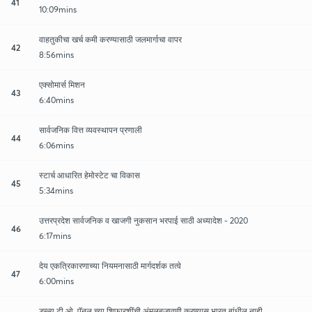
41
10:09mins
वाहतुकीचा खर्च कमी करण्यासाठी जलमार्गाचा वापर
42
8:56mins
एक्सोमार्स मिशन
43
6:40mins
सार्वजनिक वित्त व्यवस्थापन प्रणाली
44
6:06mins
स्टार्च आधारित हेमोस्टेट चा विकास
45
5:34mins
उत्तरप्रदेश सार्वजनिक व खाजगी नुकसान भरपाई साठी अध्यादेश - 2020
46
6:17mins
देय एकत्रिकारणाच्या नियमनासाठी मार्गदर्शक तत्वे
47
6:00mins
डब्ल्यू.टी.ओ. पॅनल च्या शिफारशींची अंमलबजावणी करण्यास भारत बांधील नाही