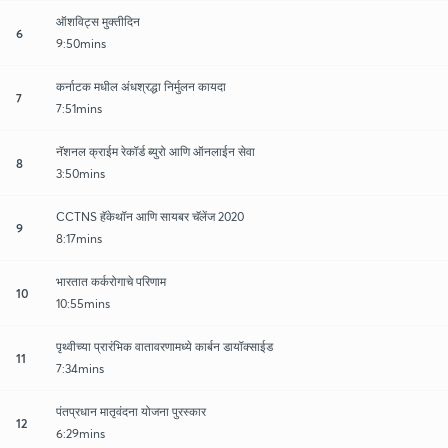
ऑशविट्स मुक्तीदिन
6
9:50mins
कर्नाटक मधील अंधश्रद्धा निर्मुलन कायदा
7
7:51mins
नॅशनल क्राईम रेकॉर्ड ब्युरो आणि ऑनलाईन सेवा
8
3:50mins
CCTNS हॅकेथॉन आणि सायबर चॅलेंज 2020
9
8:17mins
भारतात कर्करोगाचे परिणाम
10
10:55mins
पृथ्वीच्या प्रारंभिक वातावरणामध्ये कार्बन डायॉक्साईड
11
7:34mins
पंतप्रधान मातृवंदना योजना पुरस्कार
12
6:29mins