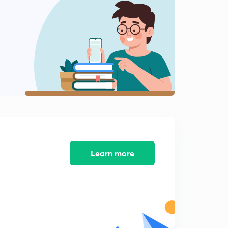
पंतप्रधान मातृवंदना योजना पुरस्कार
2
6:29mins
राष्ट्रीय होमिओपॅथी कमिशन बिल 2019
3
4:55mins
न्यूमोनिया मुळे होणारे मृत्यू
4
6:04mins
भारताची नो-फ्लाय लिस्ट
5
6:45mins
केळीचे क्लस्टर
Learn more
6
6:00mins
ओसीआय कार्डधारक आणि मूलभूत हक्क
8
7:01mins
शुद्ध टेरीपॅथिलीक ऍसिड
9
8:34mins