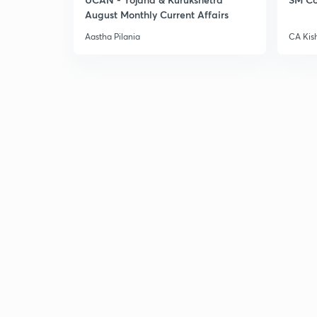
August Monthly Current Affairs
Aastha Pilania
CA Kis