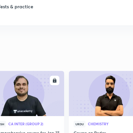
Tests & practice
2
2
2
2
ENROLL
ENRO
2
2
CA INTER (GROUP 2)
CHEMISTRY
ISH
URDU
2
mprehensive course for Jan 27
Course on Redox