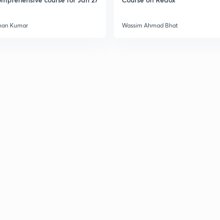
han Kumar
Wassim Ahmad Bhat
2
2
2
3
3
3