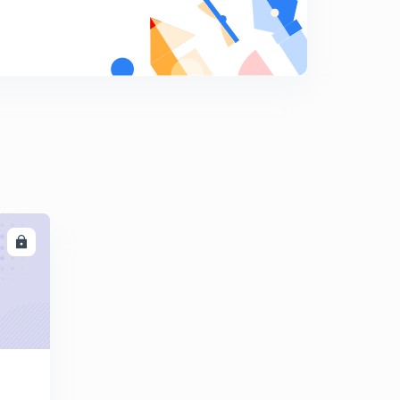
ग्रामीण न्यायालय
0
5:01mins
ग्लोबल गो टू थिंक टॅंक इंडेक्स रिपोर्ट 2019
1
6:02mins
राष्ट्रीय लॉजिस्टिक पॉलिसी
2
7:39mins
हवामान बदल शमनासाठी नायट्रोजन व्यवस्थापन
3
7:22mins
LL
क्वांटम तंत्रज्ञान आणि त्याचे अनुप्रयोगावर मिशन
4
8:13mins
पोम्पहार -चौळ काळातील बंदर शहर
5
5:19mins
शाश्वत विकास लक्षांमध्ये नवीन निर्देशांक समाविष्ट
6