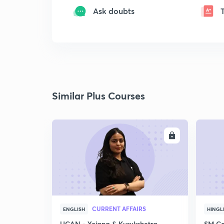
Ask doubts
Similar Plus Courses
ENROLL
CURRENT AFFAIRS
ENGLISH
HINGL
UCAN - Yojana & Kurukshetra
SM Co