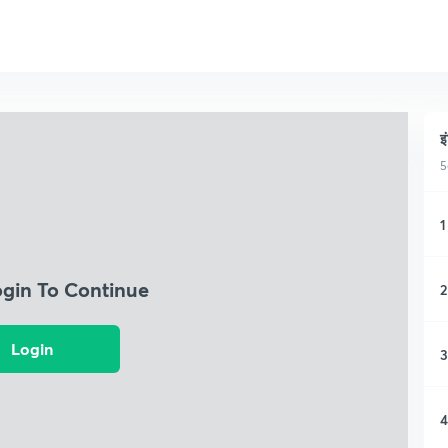
इ
5
1
ogin To Continue
2
Login
3
4