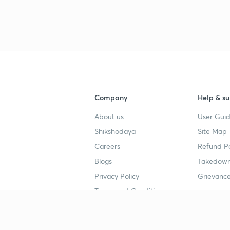
3
3
Company
Help & su
3
About us
User Guid
Shikshodaya
Site Map
3
Careers
Refund Po
Blogs
Takedown
3
Privacy Policy
Grievance
Terms and Conditions
3
Popular goals
Study mat