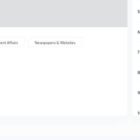
5
6
ent Affairs
Newspapers & Websites
7
8
9
1
1