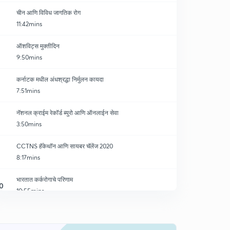
चीन आणि विविध जागतिक रोग
11:42mins
ऑशविट्स मुक्तीदिन
9:50mins
कर्नाटक मधील अंधश्रद्धा निर्मुलन कायदा
7:51mins
नॅशनल क्राईम रेकॉर्ड ब्युरो आणि ऑनलाईन सेवा
3:50mins
CCTNS हॅकेथॉन आणि सायबर चॅलेंज 2020
8:17mins
भारतात कर्करोगाचे परिणाम
0
10:55mins
पृथ्वीच्या प्रारंभिक वातावरणामध्ये कार्बन डायॉक्साईड
1
7:34mins