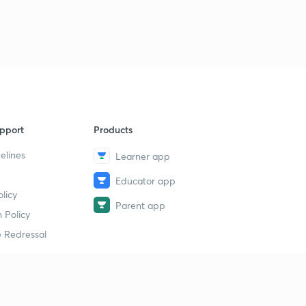
9:07mins
राष्ट्रीय क्रेच (शिशूगृह) योजना
4
6:27mins
रेल्वे विकास प्राधिकरण
5
7:13mins
खनिज कायदे दुरुस्ती विधेयक 2020
pport
Products
6
6:51mins
elines
Learner app
स्पॅनिश फ्लु - एक साथीचा रोग
7
Educator app
7:03mins
licy
Parent app
 Policy
पर्यावरण संरक्षण आणि महिला
8
6:11mins
 Redressal
राष्ट्रीय बायोफार्मा मिशन
9
8:21mins
erial
लॅबमध्ये आर.बी.सी. तयार करणे