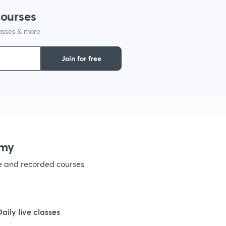
courses
1
lasses & more
1
Join for free
1
1
emy
1
ve and recorded courses
1
Daily live classes
1