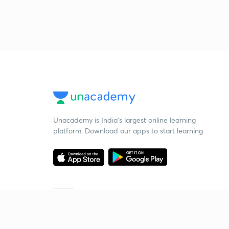
Unacademy is India’s largest online learning
platform. Download our apps to start learning
Starting your preparation?
Call us and we will answer all your questions