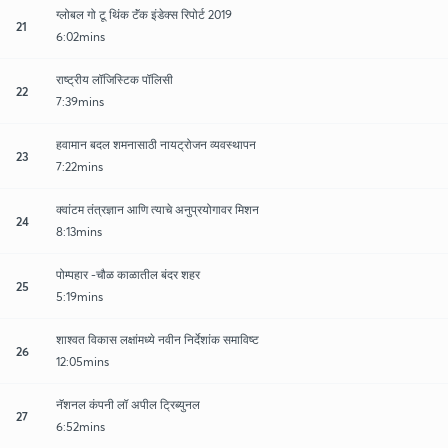
ग्लोबल गो टू थिंक टॅंक इंडेक्स रिपोर्ट 2019
21
6:02mins
राष्ट्रीय लॉजिस्टिक पॉलिसी
22
7:39mins
हवामान बदल शमनासाठी नायट्रोजन व्यवस्थापन
23
7:22mins
क्वांटम तंत्रज्ञान आणि त्याचे अनुप्रयोगावर मिशन
24
8:13mins
पोम्पहार -चौळ काळातील बंदर शहर
25
5:19mins
शाश्वत विकास लक्षांमध्ये नवीन निर्देशांक समाविष्ट
26
12:05mins
नॅशनल कंपनी लॉ अपील ट्रिब्युनल
27
6:52mins