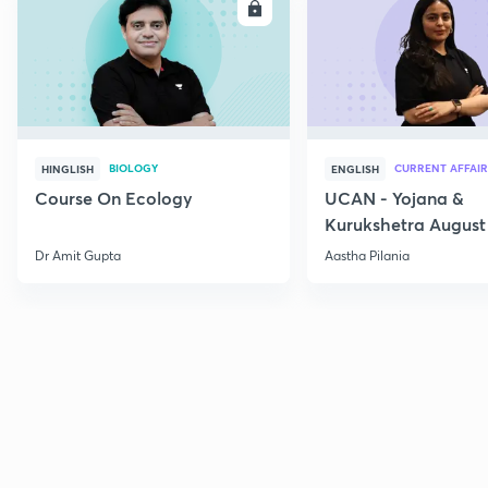
ENROLL
E
BIOLOGY
CURRENT AFFAIR
HINGLISH
ENGLISH
Course On Ecology
UCAN - Yojana &
Kurukshetra August
Current Affairs
Dr Amit Gupta
Aastha Pilania