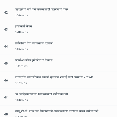
वाहतुकीचा खर्च कमी करण्यासाठी जलमार्गाचा वापर
42
8:56mins
एक्सोमार्स मिशन
43
6:40mins
सार्वजनिक वित्त व्यवस्थापन प्रणाली
44
6:06mins
स्टार्च आधारित हेमोस्टेट चा विकास
45
5:34mins
उत्तरप्रदेश सार्वजनिक व खाजगी नुकसान भरपाई साठी अध्यादेश - 2020
46
6:17mins
देय एकत्रिकारणाच्या नियमनासाठी मार्गदर्शक तत्वे
47
6:00mins
डब्ल्यू.टी.ओ. पॅनल च्या शिफारशींची अंमलबजावणी करण्यास भारत बांधील नाही
48
6:29mins