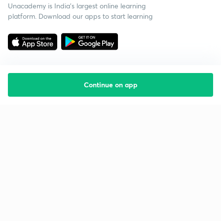
Unacademy is India’s largest online learning
platform. Download our apps to start learning
Continue on app
Starting your preparation?
Call us and we will answer all your questions
about learning on Unacademy
Call +91 8585858585
Company
Help & support
About us
User Guidelines
Shikshodaya
Site Map