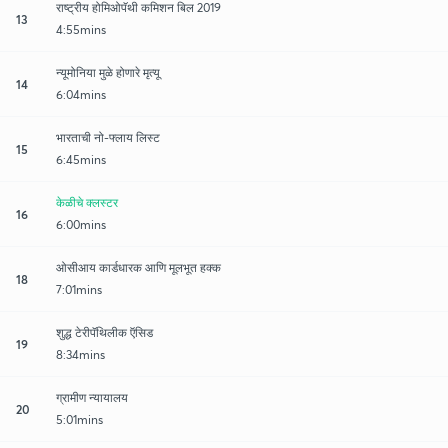
राष्ट्रीय होमिओपॅथी कमिशन बिल 2019
13
4:55mins
न्यूमोनिया मुळे होणारे मृत्यू
14
6:04mins
भारताची नो-फ्लाय लिस्ट
15
6:45mins
केळीचे क्लस्टर
16
6:00mins
ओसीआय कार्डधारक आणि मूलभूत हक्क
18
7:01mins
शुद्ध टेरीपॅथिलीक ऍसिड
19
8:34mins
ग्रामीण न्यायालय
20
5:01mins