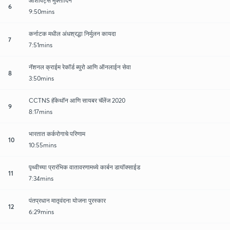
ऑशविट्स मुक्तीदिन
6
9:50mins
कर्नाटक मधील अंधश्रद्धा निर्मुलन कायदा
7
7:51mins
नॅशनल क्राईम रेकॉर्ड ब्युरो आणि ऑनलाईन सेवा
8
3:50mins
CCTNS हॅकेथॉन आणि सायबर चॅलेंज 2020
9
8:17mins
भारतात कर्करोगाचे परिणाम
10
10:55mins
पृथ्वीच्या प्रारंभिक वातावरणामध्ये कार्बन डायॉक्साईड
11
7:34mins
पंतप्रधान मातृवंदना योजना पुरस्कार
12
6:29mins