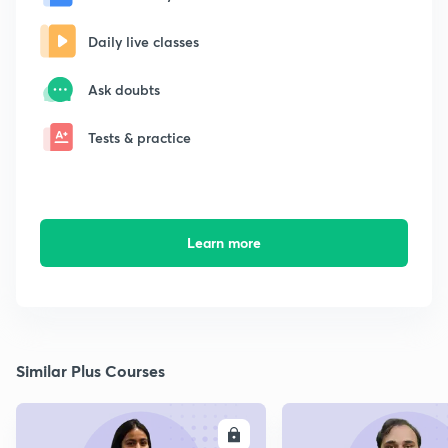
Daily live classes
Ask doubts
Tests & practice
Learn more
Similar Plus Courses
ENROLL
E