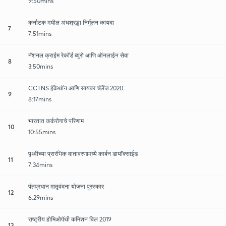
9:50mins
कर्नाटक मधील अंधश्रद्धा निर्मुलन कायदा
7
7:51mins
नॅशनल क्राईम रेकॉर्ड ब्युरो आणि ऑनलाईन सेवा
8
3:50mins
CCTNS हॅकेथॉन आणि सायबर चॅलेंज 2020
9
8:17mins
भारतात कर्करोगाचे परिणाम
10
10:55mins
पृथ्वीच्या प्रारंभिक वातावरणामध्ये कार्बन डायॉक्साईड
11
7:34mins
पंतप्रधान मातृवंदना योजना पुरस्कार
12
6:29mins
राष्ट्रीय होमिओपॅथी कमिशन बिल 2019
13