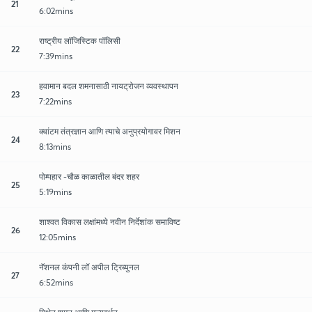
21
6:02mins
राष्ट्रीय लॉजिस्टिक पॉलिसी
22
7:39mins
हवामान बदल शमनासाठी नायट्रोजन व्यवस्थापन
23
7:22mins
क्वांटम तंत्रज्ञान आणि त्याचे अनुप्रयोगावर मिशन
24
8:13mins
पोम्पहार -चौळ काळातील बंदर शहर
25
5:19mins
शाश्वत विकास लक्षांमध्ये नवीन निर्देशांक समाविष्ट
26
12:05mins
नॅशनल कंपनी लॉ अपील ट्रिब्युनल
27
6:52mins