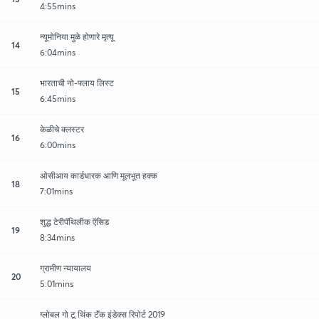
4:55mins
न्यूमोनिया मुळे होणारे मृत्यू
14
6:04mins
भारताची नो-फ्लाय लिस्ट
15
6:45mins
केळीचे क्लस्टर
16
6:00mins
ओसीआय कार्डधारक आणि मूलभूत हक्क
18
7:01mins
शुद्ध टेरीपॅथिलीक ऍसिड
19
8:34mins
ग्रामीण न्यायालय
20
5:01mins
ग्लोबल गो टू थिंक टॅंक इंडेक्स रिपोर्ट 2019