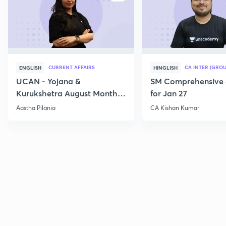
CURRENT AFFAIRS
CA INTER (GROU
ENGLISH
HINGLISH
UCAN - Yojana &
SM Comprehensive 
Kurukshetra August Monthly
for Jan 27
Current Affairs
Aastha Pilania
CA Kishan Kumar