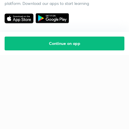
platform. Download our apps to start learning
Continue on app
Starting your preparation?
Call us and we will answer all your questions
about learning on Unacademy
Call +91 8585858585
Company
Help & support
About us
User Guidelines
Shikshodaya
Site Map