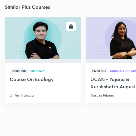
Similar Plus Courses
ENROLL
E
BIOLOGY
CURRENT AFFAIR
HINGLISH
ENGLISH
Course On Ecology
UCAN - Yojana &
Kurukshetra August
Current Affairs
Dr Amit Gupta
Aastha Pilania