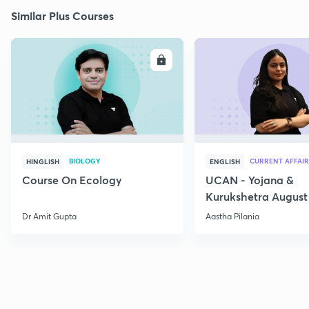
Similar Plus Courses
ENROLL
E
BIOLOGY
CURRENT AFFAIR
HINGLISH
ENGLISH
Course On Ecology
UCAN - Yojana &
Kurukshetra August
Current Affairs
Dr Amit Gupta
Aastha Pilania