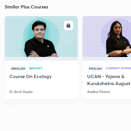
Similar Plus Courses
ENROLL
E
BIOLOGY
CURRENT AFFAIR
HINGLISH
ENGLISH
Course On Ecology
UCAN - Yojana &
Kurukshetra August
Current Affairs
Dr Amit Gupta
Aastha Pilania