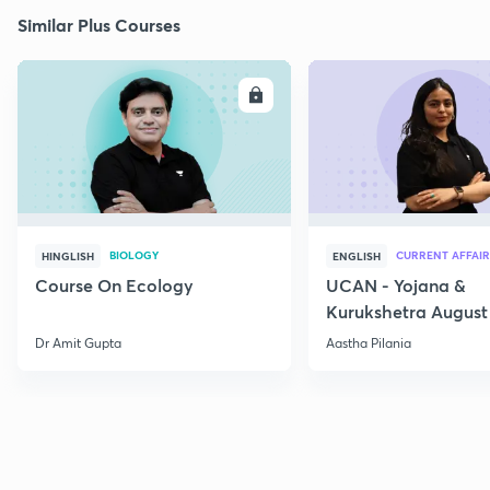
Similar Plus Courses
ENROLL
E
BIOLOGY
CURRENT AFFAIR
HINGLISH
ENGLISH
Course On Ecology
UCAN - Yojana &
Kurukshetra August
Current Affairs
Dr Amit Gupta
Aastha Pilania