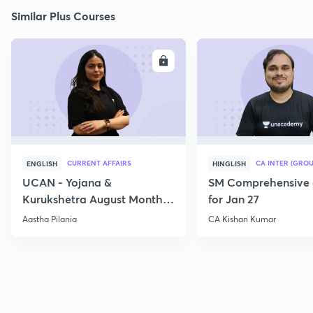
Similar Plus Courses
ENROLL
E
CURRENT AFFAIRS
CA INTER (GROU
ENGLISH
HINGLISH
UCAN - Yojana &
SM Comprehensive 
Kurukshetra August Monthly
for Jan 27
Current Affairs
Aastha Pilania
CA Kishan Kumar