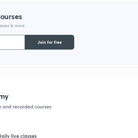
courses
1
lasses & more
1
Join for free
1
1
emy
1
ve and recorded courses
1
Daily live classes