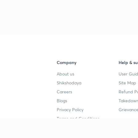
3
4
Company
Help & su
4
About us
User Guid
Shikshodaya
Site Map
4
Careers
Refund Po
Blogs
Takedown
4
Privacy Policy
Grievance
Terms and Conditions
4
Popular goals
Study mat