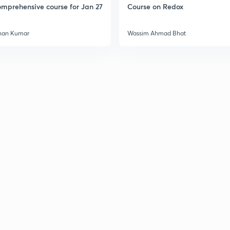
mprehensive course for Jan 27
Course on Redox
3
han Kumar
Wassim Ahmad Bhat
3
3
3
3
3
3