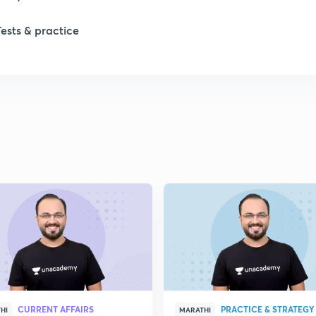
1
Tests & practice
1
2
2
2
2
2
CURRENT AFFAIRS
PRACTICE & STRATEGY
HI
MARATHI