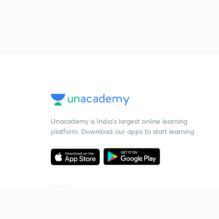
Unacademy is India’s largest online learning
platform. Download our apps to start learning
Starting your preparation?
Call us and we will answer all your questions