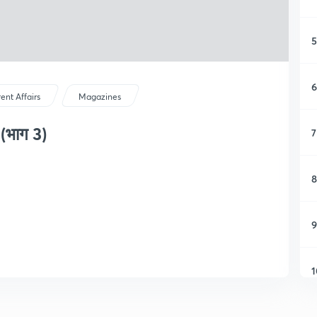
5
6
ent Affairs
Magazines
(भाग 3)
7
8
9
1
1