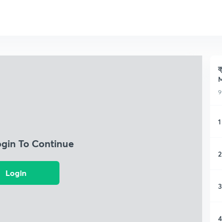
क
9
1
ogin To Continue
2
Login
3
4