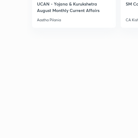
UCAN - Yojana & Kurukshetra
SM Co
August Monthly Current Affairs
Aastha Pilania
CA Kis