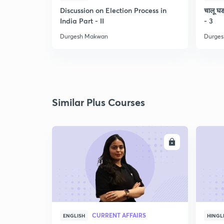
Discussion on Election Process in
चालू घडा
India Part - II
- 3
Durgesh Makwan
Durge
Similar Plus Courses
ENROLL
CURRENT AFFAIRS
ENGLISH
HINGL