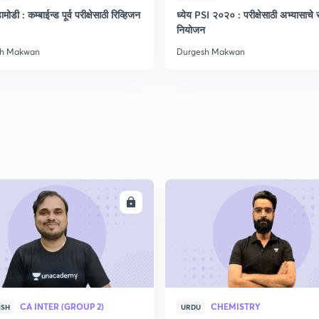
2
मोडी : कम्बाईन्ड पूर्व परीक्षेसाठी रिव्हिजन
ध्येय PSI २०२० : परीक्षेसाठी अभ्यासाचे सं
नियोजन
sh Makwan
Durgesh Makwan
2
2
2
2
ENROLL
ENRO
3
CA INTER (GROUP 2)
CHEMISTRY
ISH
URDU