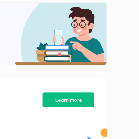
PGVCL વિધયુત સહાયક-૩
1
6:34mins
MGVCL ,UGVCL વિદ્યુત સહાયક-૪
2
7:35mins
વિધયુત સહાયક-૫ Maths paper solution with easy
mathod
3
6:42mins
UGVCL MOST IMP REASONING SUMS-1
4
7:23mins
Ugvcl,TALATI MOST IMPORTANT QUESTIONS -2 MATH
SUMS WITH EASY TRICK
5
Learn more
9:41mins
UGVCL ,તલાટી MOST IMP MATHS SUMS PRACTICE,-3
6
7:11mins
Ugvcl તલાટી IMP ગણિત ના દાખલા simplification સાથે
7