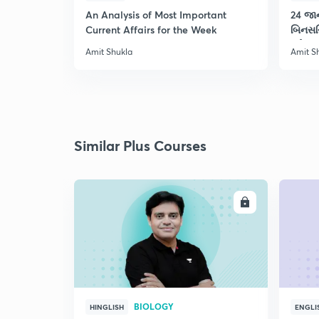
An Analysis of Most Important
24 જાન
Current Affairs for the Week
બિનસચ
માટે‌
Amit Shukla
Amit S
Similar Plus Courses
ENROLL
BIOLOGY
HINGLISH
ENGLI