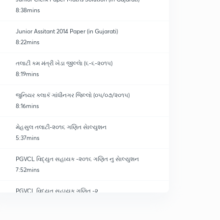
8:38mins
Junior Assitant 2014 Paper (in Gujarati)
8:22mins
તલાટી કમ મંત્રી ખેડા જીલ્લાે (૬-૬-૨૦૧૫)
8:19mins
જુનિયર કલાકૅ ગાંધીનગર જિલ્લો (૦૫/૦૭/૨૦૧૫)
8:16mins
મેહસુલ તલાટી-૨૦૧૬ ગણિત સાેલ્યુશન
5:37mins
PGVCL વિદ્યુત સહાયક -૨૦૧૬ ગણિત નુ સાેલ્યુશન
7:52mins
PGVCL વિદ્યુત સહાયક ગણિત -૨
0
7:31mins