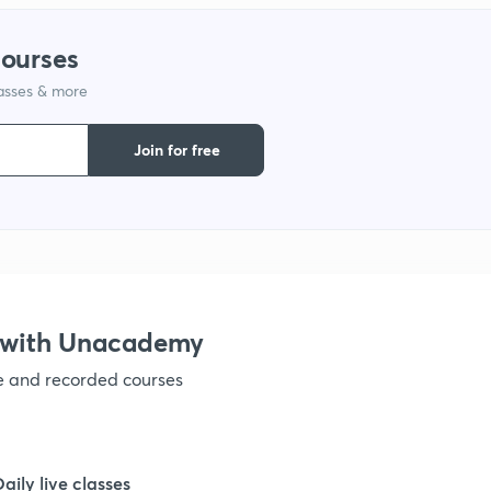
1
courses
1
lasses & more
Join for free
1
1
1
s with Unacademy
ve and recorded courses
1
Daily live classes
1