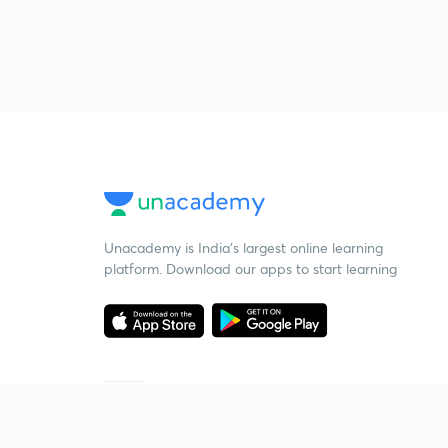
Unacademy is India’s largest online learning
platform. Download our apps to start learning
Starting your preparation?
Call us and we will answer all your questions