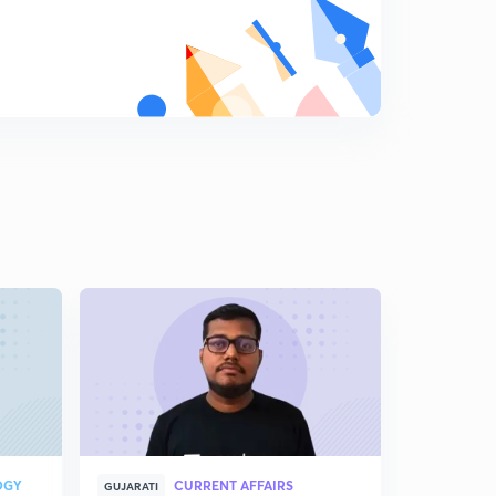
7:05mins
બિનસચિવાલય કલાકૅ 2014 ગણિત ના પ્રશ્નાેનુ સાેલ્યુશન સરલ
સમજુતી સાથે
8
7:12mins
તલાટી ડેલી ગણિત સીરીસ-1
9
8:09mins
તલાટી કમ મંત્રી ડેલી ગણિત સિરિસ-2
0
8:18mins
તલાટી કમ મંત્રી ડેલી સીરીસ પાર્ટ-3
1
7:02mins
તલાટી કમ મંત્રી ડેલી ગણિત સિરિસ પાર્ટ-4
2
7:25mins
તલાટી કમ મંત્રી ડેલી ગણિત સિરિસ પાર્ટ-5
3
8:38mins
OGY
CURRENT AFFAIRS
GUJARATI
GUJARATI