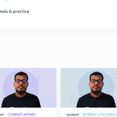
Tests & practice
1
1
2
2
2
2
CURRENT AFFAIRS
SCIENCE & TECHNOL
ATI
GUJARATI