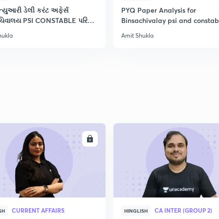
2
્યુઆરી ડેલી કરંટ અફેર્સ
PYQ Paper Analysis for
િવાલય PSI CONSTABLE પરિક્ષા
Binsachivalay psi and constab
hukla
Amit Shukla
2
2
2
2
ENROLL
ENRO
CURRENT AFFAIRS
CA INTER (GROUP 2)
SH
HINGLISH