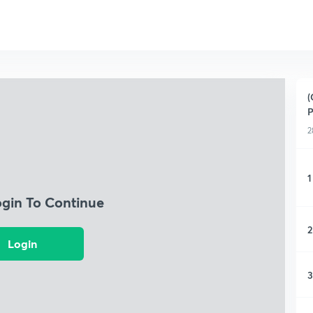
(
P
2
1
ogin To Continue
2
Login
3