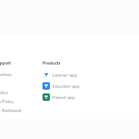
pport
Products
elines
Learner app
Educator app
licy
Parent app
 Policy
 Redressal
erial