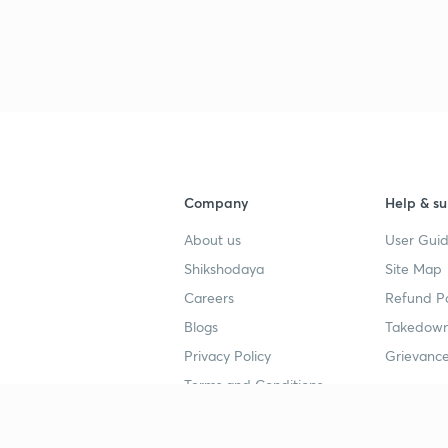
Company
Help & su
About us
User Guid
Shikshodaya
Site Map
Careers
Refund Po
Blogs
Takedown
Privacy Policy
Grievance
Terms and Conditions
Popular goals
Study mat