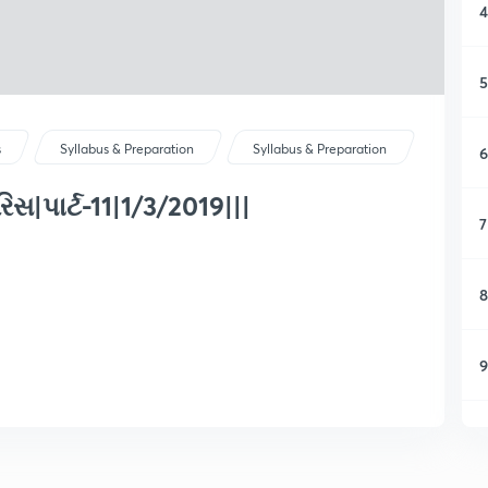
4
5
s
Syllabus & Preparation
Syllabus & Preparation
6
િસ|પાર્ટ-11|1/3/2019|||
7
8
9
1