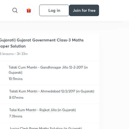
Log in
Join for free
Gujarati) Gujarat Government Class-3 Maths
aper Solution
8 lessons • 3h 33m
Talati Cum Mantri - Gandhinagar Jillo 12-2-2017 (in
Gujarati)
10:11mins
Talati Kum Mantri - Ahmedabad 12/2/2017 (in Gujarati)
8:07mins
Talai Kum Mantri - Rajkot Jillo (in Gujarati)
7:31mins
Junior Clerk Paper Maths Solution (in Gujarati)