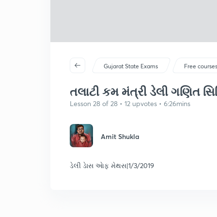
Gujarat State Exams
Free course
તલાટી કમ મંત્રી ડેલી ગણિત સિર
Lesson 28 of 28 • 12 upvotes • 6:26mins
Amit Shukla
ડેલી ડાેસ આેફ મેથસ|1/3/2019