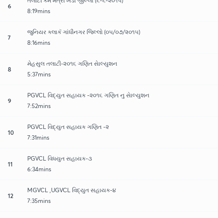
તલાટી કમ મંત્રી ખેડા જીલ્લાે (૬-૬-૨૦૧૫)
6
8:19mins
જુનિયર કલાકૅ ગાંધીનગર જિલ્લો (૦૫/૦૭/૨૦૧૫)
7
8:16mins
મેહસુલ તલાટી-૨૦૧૬ ગણિત સાેલ્યુશન
8
5:37mins
PGVCL વિદ્યુત સહાયક -૨૦૧૬ ગણિત નુ સાેલ્યુશન
9
7:52mins
PGVCL વિદ્યુત સહાયક ગણિત -૨
10
7:31mins
PGVCL વિધયુત સહાયક-૩
11
6:34mins
MGVCL ,UGVCL વિદ્યુત સહાયક-૪
12
7:35mins