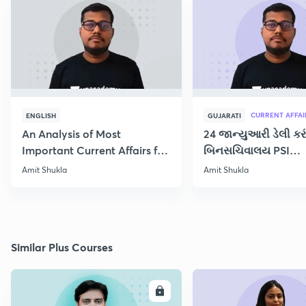
CURRENT AFFAI
ENGLISH
GUJARATI
An Analysis of Most
24 જાન્યુઆરી ડેલી કરં
Important Current Affairs for
બિનસચિવાલય PSI
the Week
CONSTABLE પરિક્ષા માટ
Amit Shukla
Amit Shukla
Similar Plus Courses
ENROLL
E