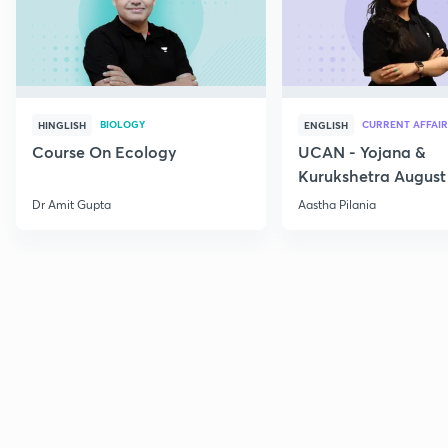
BIOLOGY
CURRENT AFFAIR
HINGLISH
ENGLISH
Course On Ecology
UCAN - Yojana &
Kurukshetra August
Current Affairs
Dr Amit Gupta
Aastha Pilania