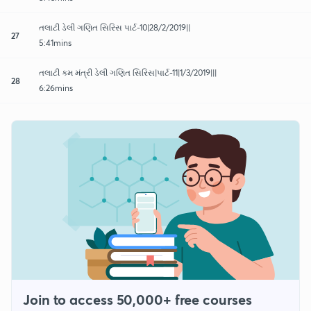
તલાટી ડેલી ગણિત સિરિસ પાર્ટ-10|28/2/2019||
27
5:41mins
તલાટી કમ મંત્રી ડેલી ગણિત સિરિસ|પાર્ટ-11|1/3/2019|||
28
6:26mins
Join to access 50,000+ free courses