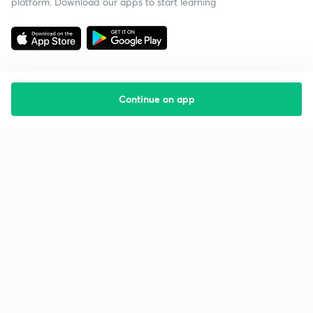
platform. Download our apps to start learning
Continue on app
Starting your preparation?
Call us and we will answer all your questions
about learning on Unacademy
Call +91 8585858585
Company
Help & support
About us
User Guidelines
Shikshodaya
Site Map
Careers
Refund Policy