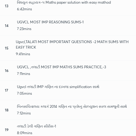
વિધયુત સહાયક-૫ Maths paper solution with easy mathod
13
6:42mins
UGVCL MOST IMP REASONING SUMS-1
14
7:23mins
Ugvcl,TALATI MOST IMPORTANT QUESTIONS -2 MATH SUMS WITH
EASY TRICK
15
9:41mins
UGVCL ,તલાટી MOST IMP MATHS SUMS PRACTICE,-3
16
7:11mins
Ugvcl તલાટી IMP ગણિત ના દાખલા simplification સાથે
17
7:05mins
બિનસચિવાલય કલાકૅ 2014 ગણિત ના પ્રશ્નાેનુ સાેલ્યુશન સરલ સમજુતી સાથે
18
7:12mins
તલાટી ડેલી ગણિત સીરીસ-1
19
8:09mins