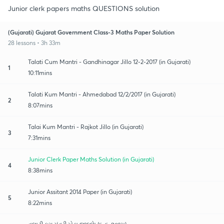
Junior clerk papers maths QUESTIONS solution
(Gujarati) Gujarat Government Class-3 Maths Paper Solution
28 lessons • 3h 33m
Talati Cum Mantri - Gandhinagar Jillo 12-2-2017 (in Gujarati)
1
10:11mins
Talati Kum Mantri - Ahmedabad 12/2/2017 (in Gujarati)
2
8:07mins
Talai Kum Mantri - Rajkot Jillo (in Gujarati)
3
7:31mins
Junior Clerk Paper Maths Solution (in Gujarati)
4
8:38mins
Junior Assitant 2014 Paper (in Gujarati)
5
8:22mins