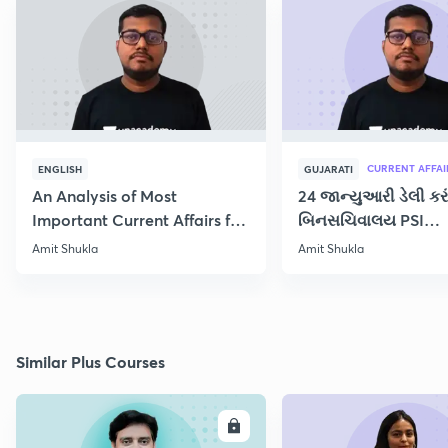
CURRENT AFFAI
ENGLISH
GUJARATI
An Analysis of Most
24 જાન્યુઆરી ડેલી કરં
Important Current Affairs for
બિનસચિવાલય PSI
the Week
CONSTABLE પરિક્ષા માટ
Amit Shukla
Amit Shukla
Similar Plus Courses
ENROLL
E