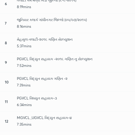
તલાટી કમ મંત્રી ખેડા જીલ્લાે (૬-૬-૨૦૧૫)
6
8:19mins
જુનિયર કલાકૅ ગાંધીનગર જિલ્લો (૦૫/૦૭/૨૦૧૫)
7
8:16mins
મેહસુલ તલાટી-૨૦૧૬ ગણિત સાેલ્યુશન
8
5:37mins
PGVCL વિદ્યુત સહાયક -૨૦૧૬ ગણિત નુ સાેલ્યુશન
9
7:52mins
PGVCL વિદ્યુત સહાયક ગણિત -૨
10
7:31mins
PGVCL વિધયુત સહાયક-૩
11
6:34mins
MGVCL ,UGVCL વિદ્યુત સહાયક-૪
12
7:35mins