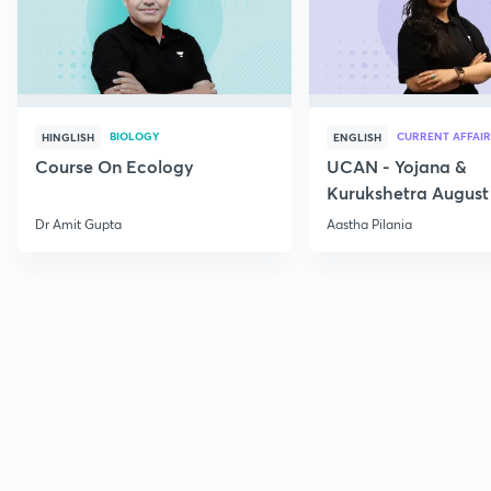
BIOLOGY
CURRENT AFFAIR
HINGLISH
ENGLISH
Course On Ecology
UCAN - Yojana &
Kurukshetra August
Current Affairs
Dr Amit Gupta
Aastha Pilania