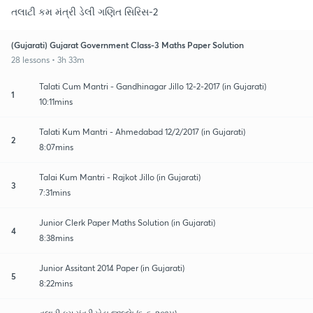
તલાટી કમ મંત્રી ડેલી ગણિત સિરિસ-2
(Gujarati) Gujarat Government Class-3 Maths Paper Solution
28 lessons • 3h 33m
Talati Cum Mantri - Gandhinagar Jillo 12-2-2017 (in Gujarati)
1
10:11mins
Talati Kum Mantri - Ahmedabad 12/2/2017 (in Gujarati)
2
8:07mins
Talai Kum Mantri - Rajkot Jillo (in Gujarati)
3
7:31mins
Junior Clerk Paper Maths Solution (in Gujarati)
4
8:38mins
Junior Assitant 2014 Paper (in Gujarati)
5
8:22mins