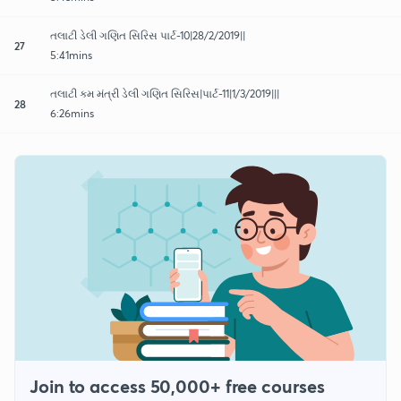
તલાટી ડેલી ગણિત સિરિસ પાર્ટ-10|28/2/2019||
27
5:41mins
તલાટી કમ મંત્રી ડેલી ગણિત સિરિસ|પાર્ટ-11|1/3/2019|||
28
6:26mins
Join to access 50,000+ free courses