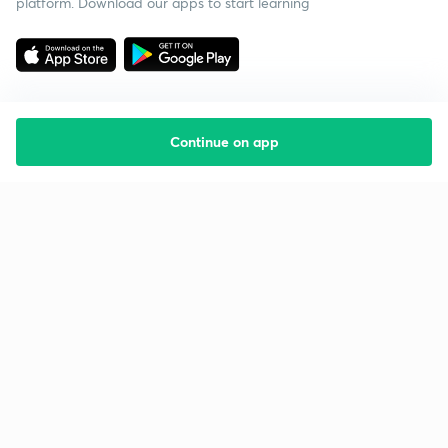
platform. Download our apps to start learning
Continue on app
Starting your preparation?
Call us and we will answer all your questions
about learning on Unacademy
Call +91 8585858585
Company
Help & support
About us
User Guidelines
Shikshodaya
Site Map
Careers
Refund Policy