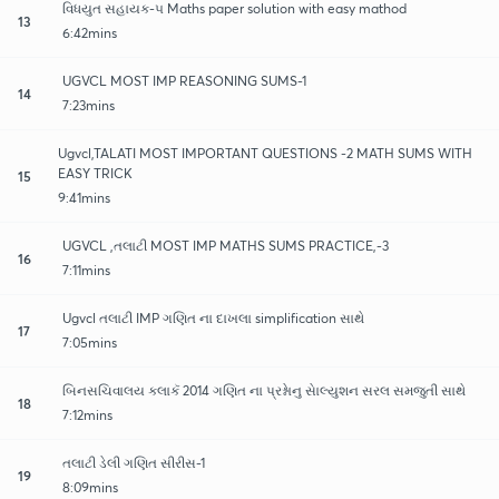
વિધયુત સહાયક-૫ Maths paper solution with easy mathod
13
6:42mins
UGVCL MOST IMP REASONING SUMS-1
14
7:23mins
Ugvcl,TALATI MOST IMPORTANT QUESTIONS -2 MATH SUMS WITH
EASY TRICK
15
9:41mins
UGVCL ,તલાટી MOST IMP MATHS SUMS PRACTICE,-3
16
7:11mins
Ugvcl તલાટી IMP ગણિત ના દાખલા simplification સાથે
17
7:05mins
બિનસચિવાલય કલાકૅ 2014 ગણિત ના પ્રશ્નાેનુ સાેલ્યુશન સરલ સમજુતી સાથે
18
7:12mins
તલાટી ડેલી ગણિત સીરીસ-1
19
8:09mins