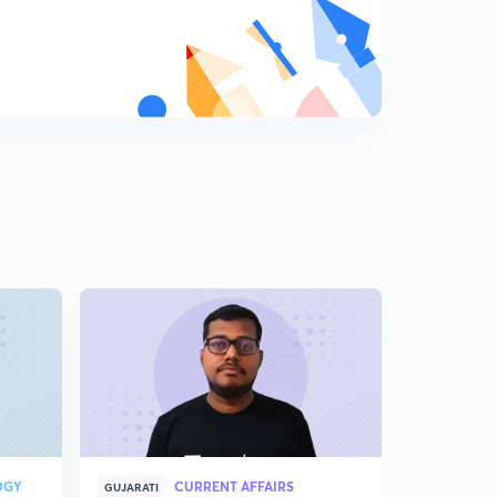
7:05mins
બિનસચિવાલય કલાકૅ 2014 ગણિત ના પ્રશ્નાેનુ સાેલ્યુશન સરલ
સમજુતી સાથે
8
7:12mins
તલાટી ડેલી ગણિત સીરીસ-1
9
8:09mins
તલાટી કમ મંત્રી ડેલી ગણિત સિરિસ-2
0
8:18mins
તલાટી કમ મંત્રી ડેલી સીરીસ પાર્ટ-3
1
7:02mins
તલાટી કમ મંત્રી ડેલી ગણિત સિરિસ પાર્ટ-4
2
7:25mins
તલાટી કમ મંત્રી ડેલી ગણિત સિરિસ પાર્ટ-5
3
8:38mins
OGY
CURRENT AFFAIRS
GUJARATI
GUJARATI