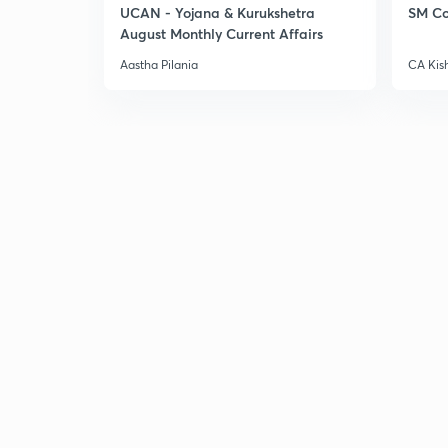
UCAN - Yojana & Kurukshetra
SM Co
August Monthly Current Affairs
Aastha Pilania
CA Kis