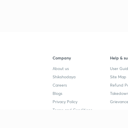
Company
Help & su
About us
User Guid
Shikshodaya
Site Map
Careers
Refund Po
Blogs
Takedown
Privacy Policy
Grievance
Terms and Conditions
Popular goals
Study mat