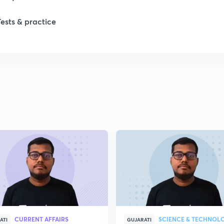
Tests & practice
1
1
2
2
2
2
CURRENT AFFAIRS
SCIENCE & TECHNOL
ATI
GUJARATI