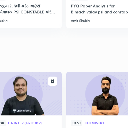
2
્યુઆરી ડેલી કરંટ અફેર્સ
PYQ Paper Analysis for
િવાલય PSI CONSTABLE પરિક્ષા
Binsachivalay psi and constab
hukla
Amit Shukla
2
2
2
2
ENROLL
ENRO
CA INTER (GROUP 2)
CHEMISTRY
ISH
URDU