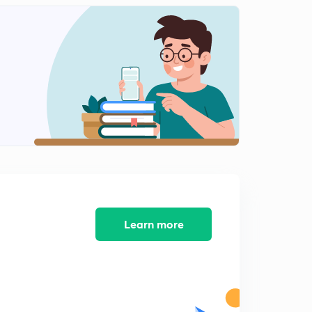
PGVCL વિધયુત સહાયક-૩
1
6:34mins
MGVCL ,UGVCL વિદ્યુત સહાયક-૪
2
7:35mins
વિધયુત સહાયક-૫ Maths paper solution with easy
mathod
3
6:42mins
UGVCL MOST IMP REASONING SUMS-1
4
7:23mins
Ugvcl,TALATI MOST IMPORTANT QUESTIONS -2 MATH
SUMS WITH EASY TRICK
5
Learn more
9:41mins
UGVCL ,તલાટી MOST IMP MATHS SUMS PRACTICE,-3
6
7:11mins
Ugvcl તલાટી IMP ગણિત ના દાખલા simplification સાથે
7