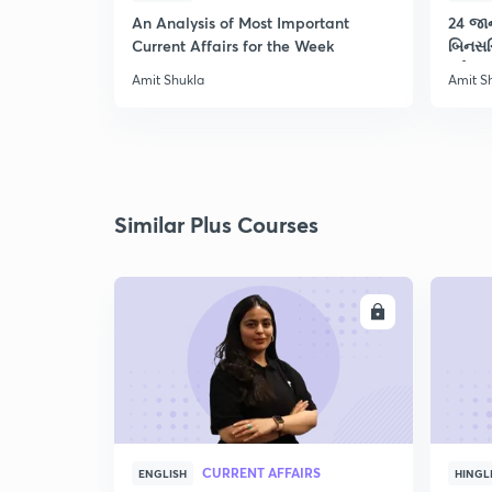
An Analysis of Most Important
24 જાન
Current Affairs for the Week
બિનસચ
માટે‌
Amit Shukla
Amit S
Similar Plus Courses
ENROLL
CURRENT AFFAIRS
ENGLISH
HINGL