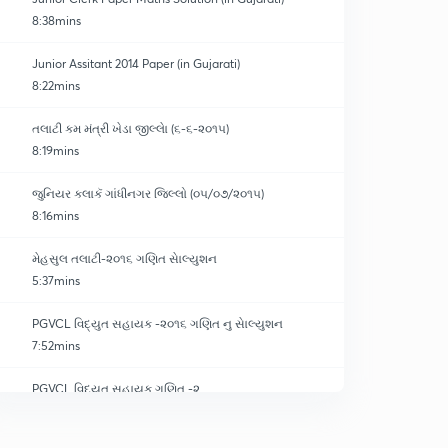
8:38mins
Junior Assitant 2014 Paper (in Gujarati)
8:22mins
તલાટી કમ મંત્રી ખેડા જીલ્લાે (૬-૬-૨૦૧૫)
8:19mins
જુનિયર કલાકૅ ગાંધીનગર જિલ્લો (૦૫/૦૭/૨૦૧૫)
8:16mins
મેહસુલ તલાટી-૨૦૧૬ ગણિત સાેલ્યુશન
5:37mins
PGVCL વિદ્યુત સહાયક -૨૦૧૬ ગણિત નુ સાેલ્યુશન
7:52mins
PGVCL વિદ્યુત સહાયક ગણિત -૨
0
7:31mins