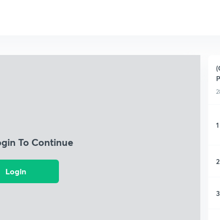
(
P
2
1
ogin To Continue
2
Login
3