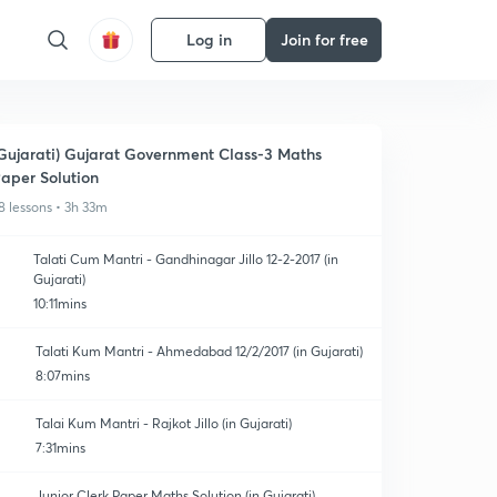
Log in
Join for free
Gujarati) Gujarat Government Class-3 Maths
aper Solution
8 lessons • 3h 33m
Talati Cum Mantri - Gandhinagar Jillo 12-2-2017 (in
Gujarati)
10:11mins
Talati Kum Mantri - Ahmedabad 12/2/2017 (in Gujarati)
8:07mins
Talai Kum Mantri - Rajkot Jillo (in Gujarati)
7:31mins
Junior Clerk Paper Maths Solution (in Gujarati)