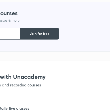
1
courses
1
lasses & more
Join for free
1
1
1
s with Unacademy
ve and recorded courses
1
Daily live classes
1