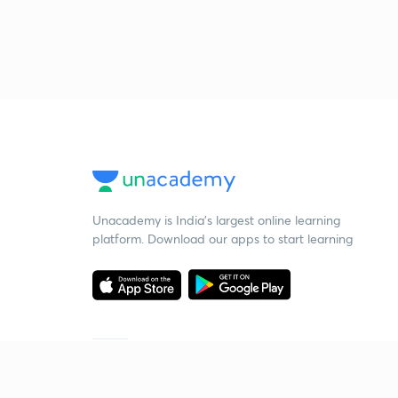
Unacademy is India’s largest online learning
platform. Download our apps to start learning
Starting your preparation?
Call us and we will answer all your questions