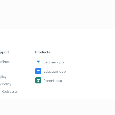
pport
Products
elines
Learner app
Educator app
licy
Parent app
 Policy
 Redressal
erial