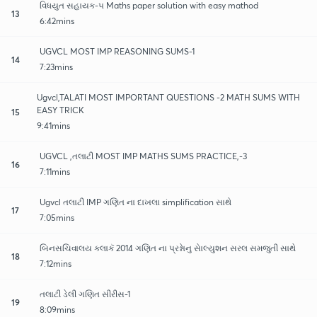
વિધયુત સહાયક-૫ Maths paper solution with easy mathod
13
6:42mins
UGVCL MOST IMP REASONING SUMS-1
14
7:23mins
Ugvcl,TALATI MOST IMPORTANT QUESTIONS -2 MATH SUMS WITH
EASY TRICK
15
9:41mins
UGVCL ,તલાટી MOST IMP MATHS SUMS PRACTICE,-3
16
7:11mins
Ugvcl તલાટી IMP ગણિત ના દાખલા simplification સાથે
17
7:05mins
બિનસચિવાલય કલાકૅ 2014 ગણિત ના પ્રશ્નાેનુ સાેલ્યુશન સરલ સમજુતી સાથે
18
7:12mins
તલાટી ડેલી ગણિત સીરીસ-1
19
8:09mins