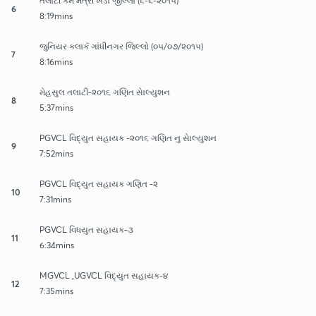
તલાટી કમ મંત્રી ખેડા જીલ્લાે (૬-૬-૨૦૧૫)
6
8:19mins
જુનિયર કલાકૅ ગાંધીનગર જિલ્લો (૦૫/૦૭/૨૦૧૫)
7
8:16mins
મેહસુલ તલાટી-૨૦૧૬ ગણિત સાેલ્યુશન
8
5:37mins
PGVCL વિદ્યુત સહાયક -૨૦૧૬ ગણિત નુ સાેલ્યુશન
9
7:52mins
PGVCL વિદ્યુત સહાયક ગણિત -૨
10
7:31mins
PGVCL વિધયુત સહાયક-૩
11
6:34mins
MGVCL ,UGVCL વિદ્યુત સહાયક-૪
12
7:35mins