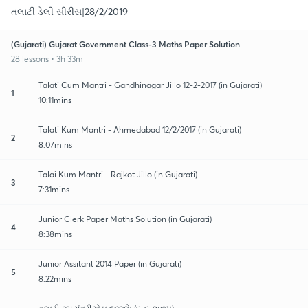
તલાટી ડેલી સીરીસ|28/2/2019
(Gujarati) Gujarat Government Class-3 Maths Paper Solution
28 lessons • 3h 33m
Talati Cum Mantri - Gandhinagar Jillo 12-2-2017 (in Gujarati)
1
10:11mins
Talati Kum Mantri - Ahmedabad 12/2/2017 (in Gujarati)
2
8:07mins
Talai Kum Mantri - Rajkot Jillo (in Gujarati)
3
7:31mins
Junior Clerk Paper Maths Solution (in Gujarati)
4
8:38mins
Junior Assitant 2014 Paper (in Gujarati)
5
8:22mins