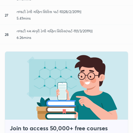
તલાટી ડેલી ગણિત સિરિસ પાર્ટ-10|28/2/2019||
27
5:41mins
તલાટી કમ મંત્રી ડેલી ગણિત સિરિસ|પાર્ટ-11|1/3/2019|||
28
6:26mins
Join to access 50,000+ free courses