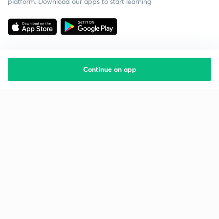
platform. Download our apps to start learning
Continue on app
Starting your preparation?
Call us and we will answer all your questions
about learning on Unacademy
Call +91 8585858585
Company
Help & support
About us
User Guidelines
Shikshodaya
Site Map
Careers
Refund Policy