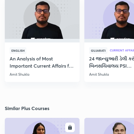
CURRENT AFFAI
ENGLISH
GUJARATI
An Analysis of Most
24 જાન્યુઆરી ડેલી કરં
Important Current Affairs for
બિનસચિવાલય PSI
the Week
CONSTABLE પરિક્ષા માટ
Amit Shukla
Amit Shukla
Similar Plus Courses
ENROLL
E