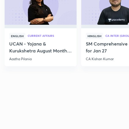
CURRENT AFFAIRS
CA INTER (GROU
ENGLISH
HINGLISH
UCAN - Yojana &
SM Comprehensive 
Kurukshetra August Monthly
for Jan 27
Current Affairs
Aastha Pilania
CA Kishan Kumar