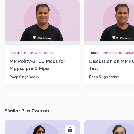
MP SPECIFIC TOPICS
MP SPECIFIC TOPICS
HINDI
HINDI
MP Polity-2 100 Mcqs for
Discussion on MP 
Mppsc pre & Mpsi
Test
Roop Singh Yadav
Roop Singh Yadav
Similar Plus Courses
ENROLL
E