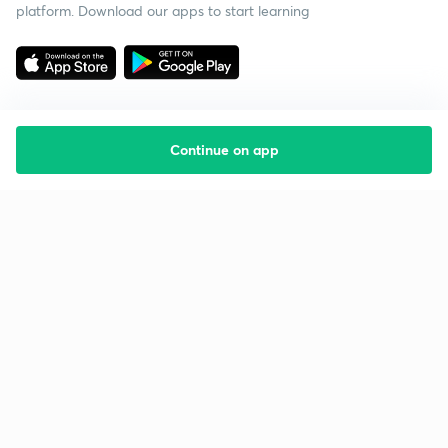
platform. Download our apps to start learning
Continue on app
Starting your preparation?
Call us and we will answer all your questions
about learning on Unacademy
Call +91 8585858585
Company
Help & support
About us
User Guidelines
Shikshodaya
Site Map