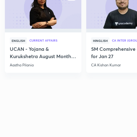
CURRENT AFFAIRS
CA INTER (GROU
ENGLISH
HINGLISH
UCAN - Yojana &
SM Comprehensive 
Kurukshetra August Monthly
for Jan 27
Current Affairs
Aastha Pilania
CA Kishan Kumar