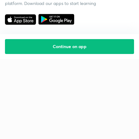
platform. Download our apps to start learning
Continue on app
Starting your preparation?
Call us and we will answer all your questions
about learning on Unacademy
Call +91 8585858585
Company
Help & support
About us
User Guidelines
Shikshodaya
Site Map