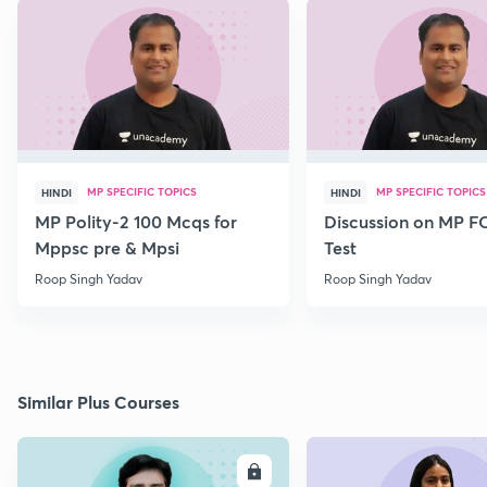
MP SPECIFIC TOPICS
MP SPECIFIC TOPICS
HINDI
HINDI
MP Polity-2 100 Mcqs for
Discussion on MP 
Mppsc pre & Mpsi
Test
Roop Singh Yadav
Roop Singh Yadav
Similar Plus Courses
ENROLL
E