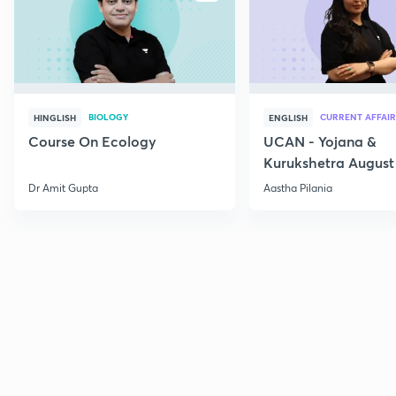
BIOLOGY
CURRENT AFFAIR
HINGLISH
ENGLISH
Course On Ecology
UCAN - Yojana &
Kurukshetra August
Current Affairs
Dr Amit Gupta
Aastha Pilania