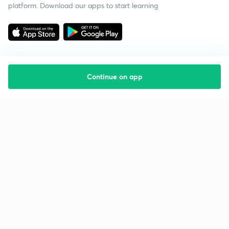
platform. Download our apps to start learning
Continue on app
Starting your preparation?
Call us and we will answer all your questions
about learning on Unacademy
Call +91 8585858585
Company
Help & support
About us
User Guidelines
Shikshodaya
Site Map