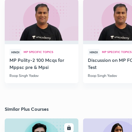
MP SPECIFIC TOPICS
MP SPECIFIC TOPICS
HINDI
HINDI
MP Polity-2 100 Mcqs for
Discussion on MP 
Mppsc pre & Mpsi
Test
Roop Singh Yadav
Roop Singh Yadav
Similar Plus Courses
ENROLL
E