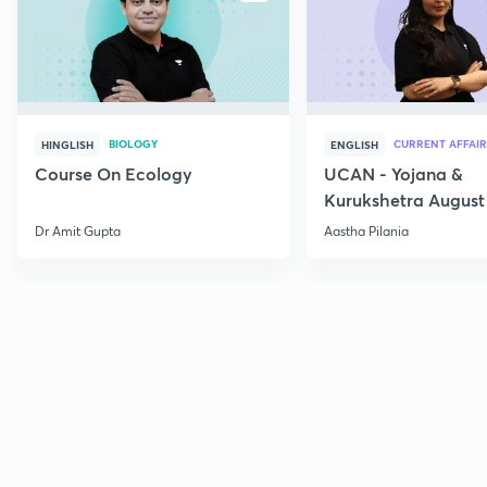
BIOLOGY
CURRENT AFFAIR
HINGLISH
ENGLISH
Course On Ecology
UCAN - Yojana &
Kurukshetra August
Current Affairs
Dr Amit Gupta
Aastha Pilania