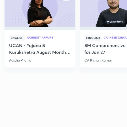
CURRENT AFFAIRS
CA INTER (GROU
ENGLISH
HINGLISH
UCAN - Yojana &
SM Comprehensive 
Kurukshetra August Monthly
for Jan 27
Current Affairs
Aastha Pilania
CA Kishan Kumar