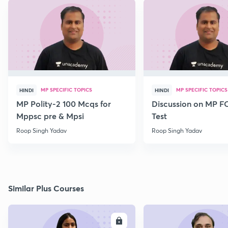
MP SPECIFIC TOPICS
MP SPECIFIC TOPICS
HINDI
HINDI
MP Polity-2 100 Mcqs for
Discussion on MP 
Mppsc pre & Mpsi
Test
Roop Singh Yadav
Roop Singh Yadav
Similar Plus Courses
ENROLL
E