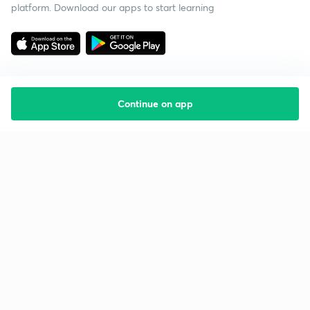
platform. Download our apps to start learning
Continue on app
Starting your preparation?
Call us and we will answer all your questions
about learning on Unacademy
Call +91 8585858585
Company
Help & support
About us
User Guidelines
Shikshodaya
Site Map