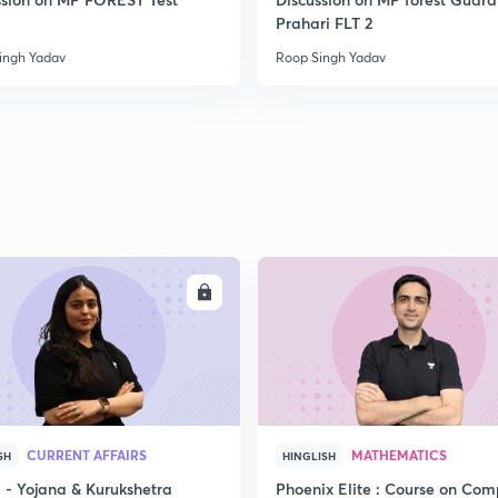
Prahari FLT 2
ingh Yadav
Roop Singh Yadav
2
2
2
2
ENROLL
ENRO
3
CURRENT AFFAIRS
MATHEMATICS
SH
HINGLISH
- Yojana & Kurukshetra
Phoenix Elite : Course on Com
3