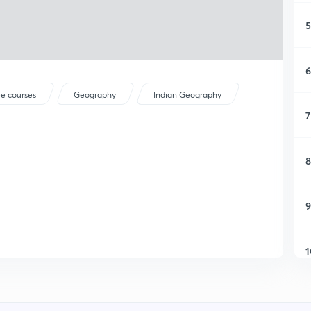
5
6
ee courses
Geography
Indian Geography
7
8
9
1
1