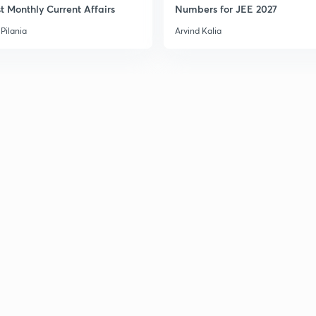
t Monthly Current Affairs
Numbers for JEE 2027
Pilania
Arvind Kalia
3
3
3