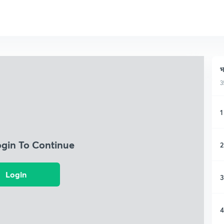
भ
3
1
ogin To Continue
2
Login
3
4