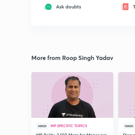
Ask doubts
More from Roop Singh Yadav
MP SPECIFIC TOPICS
HINDI
HINDI
MP Polity-2 100 Mcqs for Mppsc pre
Discu