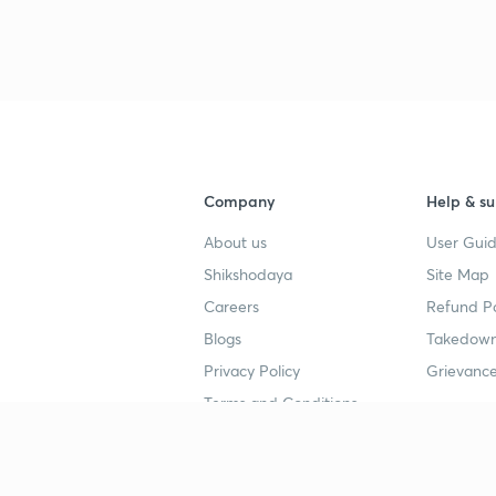
Company
Help & su
About us
User Guid
Shikshodaya
Site Map
Careers
Refund Po
Blogs
Takedown
Privacy Policy
Grievance
Terms and Conditions
Popular goals
Study mat