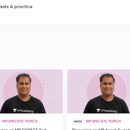
Tests & practice
1
2
2
2
2
2
MP SPECIFIC TOPICS
MP SPECIFIC TOPICS
HINDI
2
ssion on MP FOREST Test
Discussion on MP forest Guard 