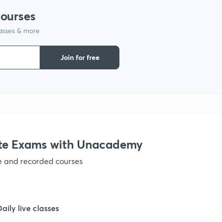
courses
1
lasses & more
1
Join for free
1
1
te Exams with Unacademy
1
ve and recorded courses
1
Daily live classes
1