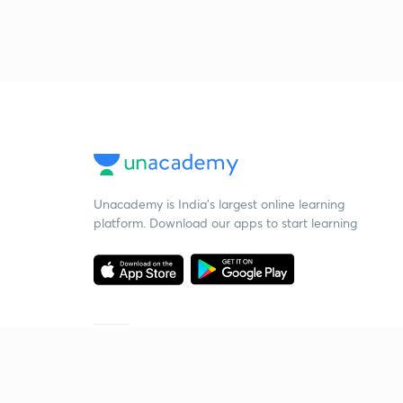
Unacademy is India’s largest online learning
platform. Download our apps to start learning
Starting your preparation?
Call us and we will answer all your questions
about learning on Unacademy