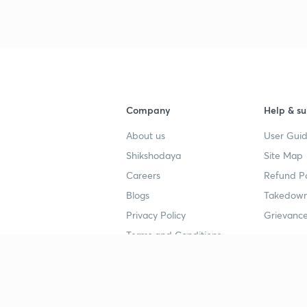
3
4
Company
Help & su
About us
User Guid
4
Shikshodaya
Site Map
Careers
Refund Po
4
Blogs
Takedown
Privacy Policy
Grievance
4
Terms and Conditions
4
Popular goals
Study mat
IIT JEE
UPSC Stu