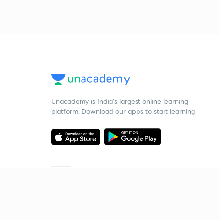
Unacademy is India’s largest online learning
platform. Download our apps to start learning
Starting your preparation?
Call us and we will answer all your questions
about learning on Unacademy