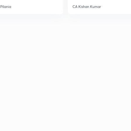
Pilania
CA Kishan Kumar
3
3
3
3
3
3