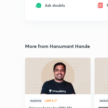
Ask doubts
More from Hanumant Hande
LAW & IT
MARATHI
MARAT
Yalgaar Series for DPSI PSI
कायद्य