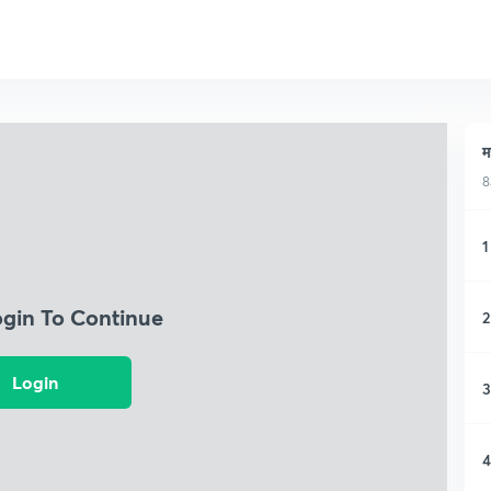
म
8
1
ogin To Continue
2
Login
3
4