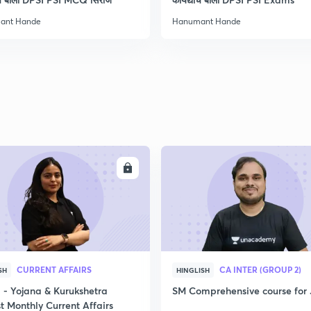
ant Hande
Hanumant Hande
2
2
2
ENROLL
ENRO
2
3
CURRENT AFFAIRS
CA INTER (GROUP 2)
SH
HINGLISH
- Yojana & Kurukshetra
SM Comprehensive course for 
t Monthly Current Affairs
3