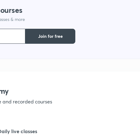
courses
1
lasses & more
1
Join for free
1
1
emy
1
ve and recorded courses
1
Daily live classes
1