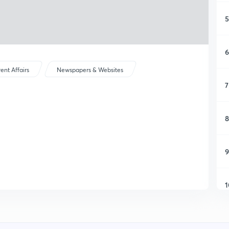
5
6
ent Affairs
Newspapers & Websites
7
8
9
1
1