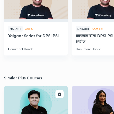
LAW & IT
LAW & IT
MARATHI
MARATHI
Yalgaar Series for DPSI PSI
कायद्याचं बोला DPSI P
सिरीज
Hanumant Hande
Hanumant Hande
Similar Plus Courses
ENROLL
E