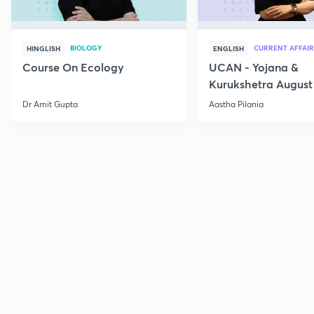
BIOLOGY
CURRENT AFFAIR
HINGLISH
ENGLISH
Course On Ecology
UCAN - Yojana &
Kurukshetra August
Current Affairs
Dr Amit Gupta
Aastha Pilania