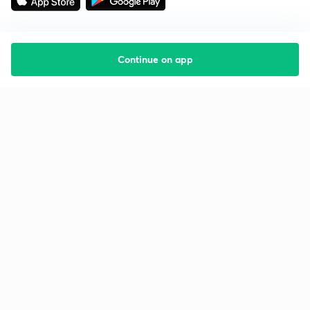
Continue on app
Starting your preparation?
Call us and we will answer all your questions
about learning on Unacademy
Call +91 8585858585
Company
Help & support
About us
User Guidelines
Shikshodaya
Site Map
Careers
Refund Policy
Blogs
Takedown Policy
Privacy Policy
Grievance Redressal