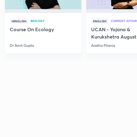
BIOLOGY
CURRENT AFFAIR
HINGLISH
ENGLISH
Course On Ecology
UCAN - Yojana &
Kurukshetra August
Current Affairs
Dr Amit Gupta
Aastha Pilania