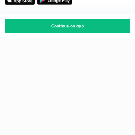
Continue on app
Starting your preparation?
Call us and we will answer all your questions
about learning on Unacademy
Call +91 8585858585
Company
Help & support
About us
User Guidelines
Shikshodaya
Site Map
Careers
Refund Policy
Blogs
Takedown Policy
Privacy Policy
Grievance Redressal