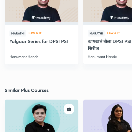
LAW & IT
LAW & IT
MARATHI
MARATHI
Yalgaar Series for DPSI PSI
कायद्याचं बोला DPSI P
सिरीज
Hanumant Hande
Hanumant Hande
Similar Plus Courses
ENROLL
E