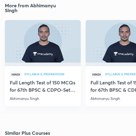
More from Abhimanyu
Singh
SYLLABUS & PREPARATION
SYLLABUS & PREPAR
HINDI
HINDI
Full Length Test of 150 MCQs
Full Length Test of
for 67th BPSC & CDPO-Set
for 67th BPSC & CD
262
299
Abhimanyu Singh
Abhimanyu Singh
Similar Plus Courses