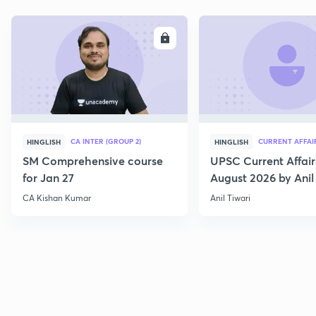
ENROLL
E
CA INTER (GROUP 2)
CURRENT AFFAI
HINGLISH
HINGLISH
SM Comprehensive course
UPSC Current Affair
for Jan 27
August 2026 by Anil 
CA Kishan Kumar
Anil Tiwari