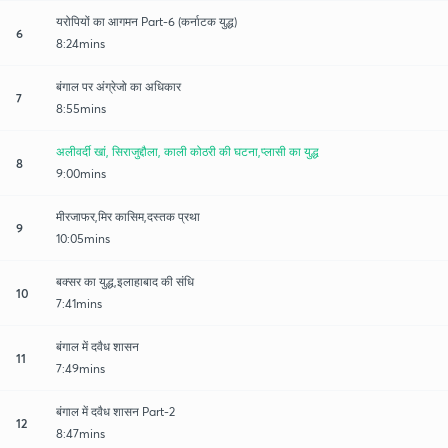
यरोपियों का आगमन Part-6 (कर्नाटक युद्ध)
6
8:24mins
बंगाल पर अंग्रेजो का अधिकार
7
8:55mins
अलीवर्दी खां, सिराजुद्दौला, काली कोठरी की घटना,प्लासी का युद्ध
8
9:00mins
मीरजाफर,मिर कासिम,दस्तक प्रथा
9
10:05mins
बक्सर का युद्ध,इलाहाबाद की संधि
10
7:41mins
बंगाल में दवैध शासन
11
7:49mins
बंगाल में दवैध शासन Part-2
12
8:47mins