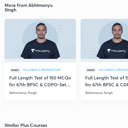
More from Abhimanyu
Singh
SYLLABUS & PREPARATION
SYLLABUS & PREPAR
HINDI
HINDI
Full Length Test of 150 MCQs
Full Length Test of
for 67th BPSC & CDPO-Set
for 67th BPSC & CD
262
299
Abhimanyu Singh
Abhimanyu Singh
Similar Plus Courses