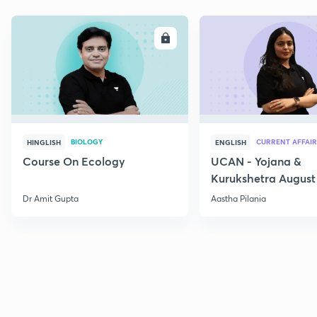
ENROLL
E
BIOLOGY
CURRENT AFFAIR
HINGLISH
ENGLISH
Course On Ecology
UCAN - Yojana &
Kurukshetra August
Current Affairs
Dr Amit Gupta
Aastha Pilania