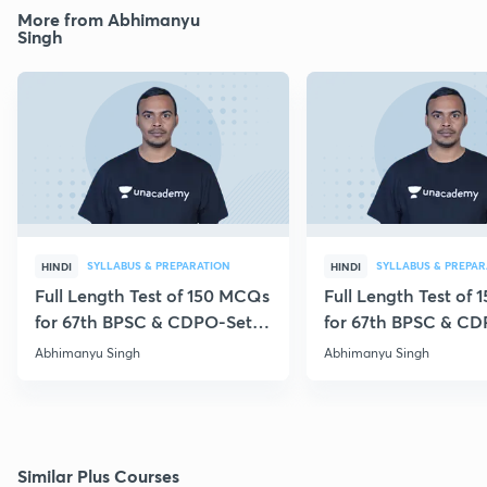
More from Abhimanyu
Singh
SYLLABUS & PREPARATION
SYLLABUS & PREPAR
HINDI
HINDI
Full Length Test of 150 MCQs
Full Length Test of
for 67th BPSC & CDPO-Set
for 67th BPSC & CD
262
299
Abhimanyu Singh
Abhimanyu Singh
Similar Plus Courses