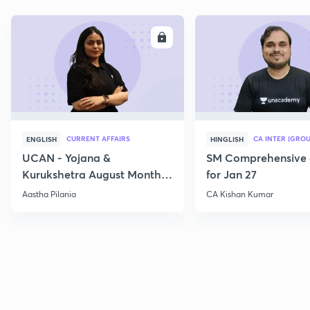
ENROLL
E
CURRENT AFFAIRS
CA INTER (GROU
ENGLISH
HINGLISH
UCAN - Yojana &
SM Comprehensive 
Kurukshetra August Monthly
for Jan 27
Current Affairs
Aastha Pilania
CA Kishan Kumar