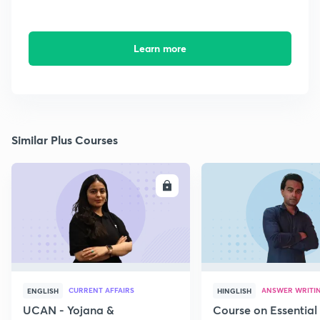
Learn more
Similar Plus Courses
ENROLL
E
CURRENT AFFAIRS
ANSWER WRITI
ENGLISH
HINGLISH
UCAN - Yojana &
Course on Essential 