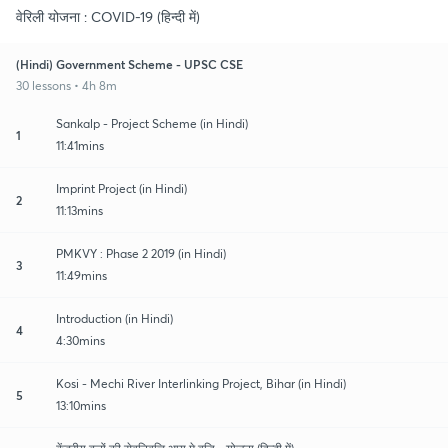
वेरिली योजना : COVID-19 (हिन्दी में)
(Hindi) Government Scheme - UPSC CSE
30 lessons • 4h 8m
Sankalp - Project Scheme (in Hindi)
1
11:41mins
Imprint Project (in Hindi)
2
11:13mins
PMKVY : Phase 2 2019 (in Hindi)
3
11:49mins
Introduction (in Hindi)
4
4:30mins
Kosi - Mechi River Interlinking Project, Bihar (in Hindi)
5
13:10mins