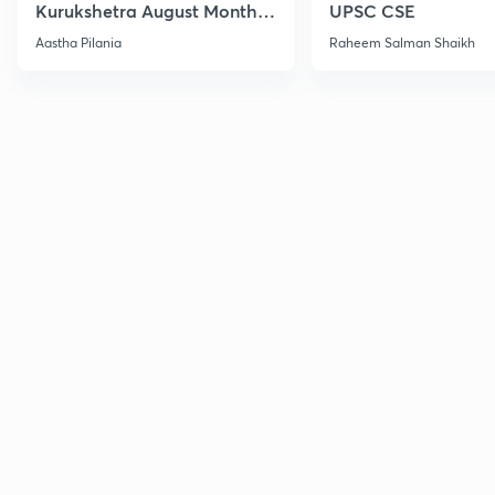
Kurukshetra August Monthly
UPSC CSE
Current Affairs
Aastha Pilania
Raheem Salman Shaikh