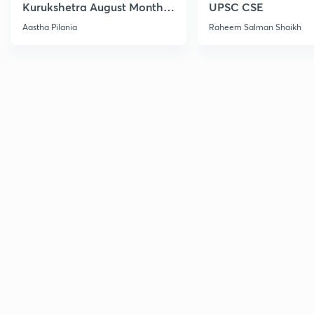
Kurukshetra August Monthly
UPSC CSE
Current Affairs
Aastha Pilania
Raheem Salman Shaikh