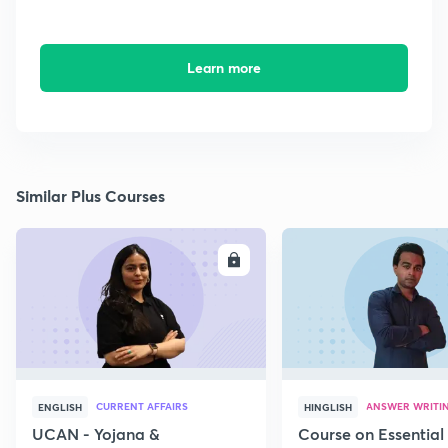
Learn more
Similar Plus Courses
ENROLL
E
CURRENT AFFAIRS
ANSWER WRITI
ENGLISH
HINGLISH
UCAN - Yojana &
Course on Essential 