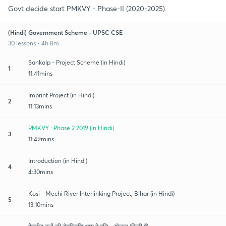
Govt decide start PMKVY - Phase-II (2020-2025).
(Hindi) Government Scheme - UPSC CSE
30 lessons • 4h 8m
Sankalp - Project Scheme (in Hindi)
1
11:41mins
Imprint Project (in Hindi)
2
11:13mins
PMKVY : Phase 2 2019 (in Hindi)
3
11:49mins
Introduction (in Hindi)
4
4:30mins
Kosi - Mechi River Interlinking Project, Bihar (in Hindi)
5
13:10mins