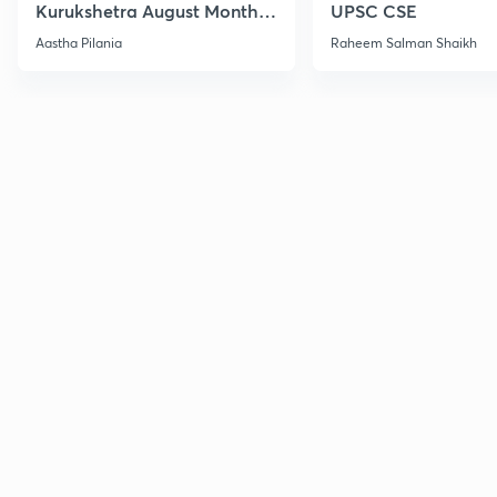
Kurukshetra August Monthly
UPSC CSE
Current Affairs
Aastha Pilania
Raheem Salman Shaikh