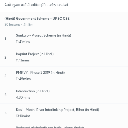
रेलवे सुरक्षा बलों में शामिल होंगे - कोरस कमांको
(Hindi) Government Scheme - UPSC CSE
30 lessons • 4h 8m
Sankalp - Project Scheme (in Hindi)
1
11:41mins
Imprint Project (in Hindi)
2
11:13mins
PMKVY : Phase 2 2019 (in Hindi)
3
11:49mins
Introduction (in Hindi)
4
4:30mins
Kosi - Mechi River Interlinking Project, Bihar (in Hindi)
5
13:10mins