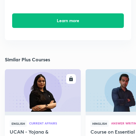
Learn more
Similar Plus Courses
ENROLL
E
CURRENT AFFAIRS
ANSWER WRITI
ENGLISH
HINGLISH
UCAN - Yojana &
Course on Essential 