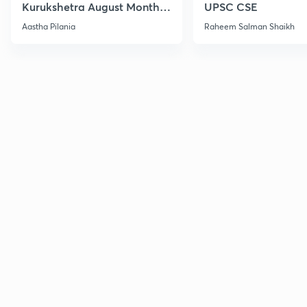
Kurukshetra August Monthly
UPSC CSE
Current Affairs
Aastha Pilania
Raheem Salman Shaikh