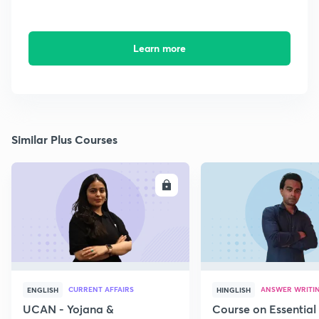
Learn more
Similar Plus Courses
ENROLL
E
CURRENT AFFAIRS
ANSWER WRITI
ENGLISH
HINGLISH
UCAN - Yojana &
Course on Essential 