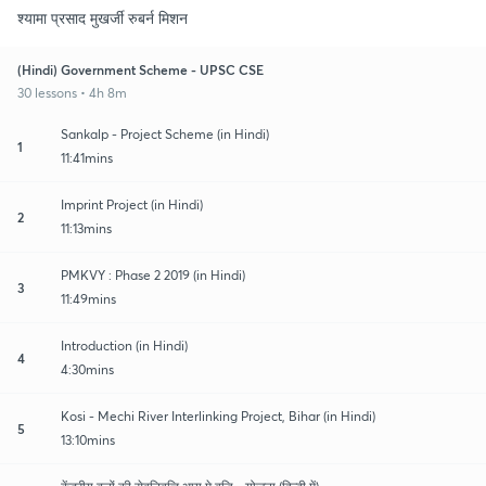
श्यामा प्रसाद मुखर्जी रुबर्न मिशन
(Hindi) Government Scheme - UPSC CSE
30 lessons • 4h 8m
Sankalp - Project Scheme (in Hindi)
1
11:41mins
Imprint Project (in Hindi)
2
11:13mins
PMKVY : Phase 2 2019 (in Hindi)
3
11:49mins
Introduction (in Hindi)
4
4:30mins
Kosi - Mechi River Interlinking Project, Bihar (in Hindi)
5
13:10mins