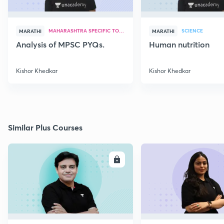
MAHARASHTRA SPECIFIC TOPICS
SCIENCE
MARATHI
MARATHI
Analysis of MPSC PYQs.
Human nutrition
Kishor Khedkar
Kishor Khedkar
Similar Plus Courses
ENROLL
E