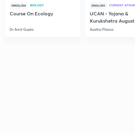
BIOLOGY
CURRENT AFFAIR
HINGLISH
ENGLISH
Course On Ecology
UCAN - Yojana &
Kurukshetra August
Current Affairs
Dr Amit Gupta
Aastha Pilania