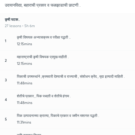
उदयानविद्या, बहाराची प्रकार व फळझाडाची छाटणी .
कृषी घटक..
27 lessons • 5h 6m
कृषी विषयक अभ्यासक्रम व परीक्षा पद्धती ..
1
12:15mins
महाराष्ट्राची कृषी विषयक प्रमुख माहीती .
2
12:15mins
पिकाची उगमस्थांने ,क्रमवारी देश्याची व राज्याची , संशोधन क्रेंद , मृदा इत्यादी माहिती .
3
11:48mins
शेतीचे प्रकार , पिक पध्दती व शेतीचे हंगाम .
4
11:48mins
पिक उत्पादनाच्या क्रात्या, पिकाचे प्रकार व जमीन मशागत पद्धती .
5
11:31mins