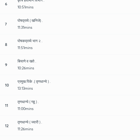
कृषि हवामान विभाग .
6
10:51mins
पोषद्रव्ये ( खनिजे) .
7
11:31mins
पोषकद्रव्ये भाग २ .
8
11:51mins
बियाणे व खते .
9
10:26mins
प्रमुख पिके .( तृणधान्ये ) .
10
13:13mins
तृणधान्ये ( गहू ) .
11
11:00mins
तृणधान्ये ( ज्वारी ) .
12
11:26mins