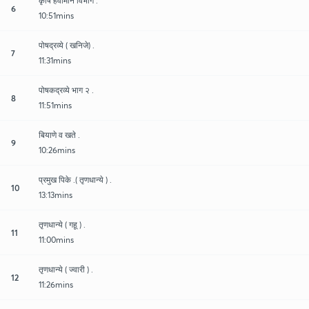
कृषि हवामान विभाग .
6
10:51mins
पोषद्रव्ये ( खनिजे) .
7
11:31mins
पोषकद्रव्ये भाग २ .
8
11:51mins
बियाणे व खते .
9
10:26mins
प्रमुख पिके .( तृणधान्ये ) .
10
13:13mins
तृणधान्ये ( गहू ) .
11
11:00mins
तृणधान्ये ( ज्वारी ) .
12
11:26mins