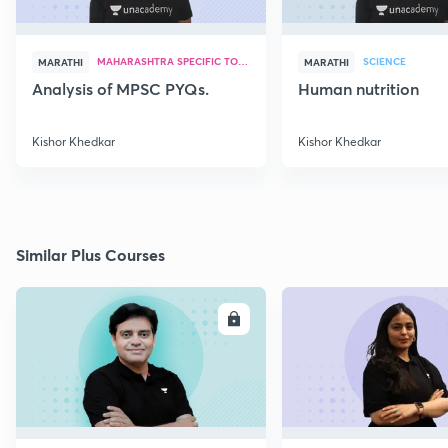
MAHARASHTRA SPECIFIC TOPICS
SCIENCE
MARATHI
MARATHI
Analysis of MPSC PYQs.
Human nutrition
Kishor Khedkar
Kishor Khedkar
Similar Plus Courses
ENROLL
E