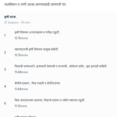
जलसिंचन व पाणी उपसा करण्यासाठी लागणारी पंप .
कृषी घटक..
27 lessons • 5h 6m
कृषी विषयक अभ्यासक्रम व परीक्षा पद्धती ..
1
12:15mins
महाराष्ट्राची कृषी विषयक प्रमुख माहीती .
2
12:15mins
पिकाची उगमस्थांने ,क्रमवारी देश्याची व राज्याची , संशोधन क्रेंद , मृदा इत्यादी माहिती .
3
11:48mins
शेतीचे प्रकार , पिक पध्दती व शेतीचे हंगाम .
4
11:48mins
पिक उत्पादनाच्या क्रात्या, पिकाचे प्रकार व जमीन मशागत पद्धती .
5
11:31mins