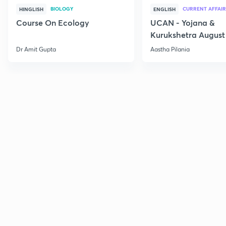
BIOLOGY
CURRENT AFFAIR
HINGLISH
ENGLISH
Course On Ecology
UCAN - Yojana &
Kurukshetra August
Current Affairs
Dr Amit Gupta
Aastha Pilania